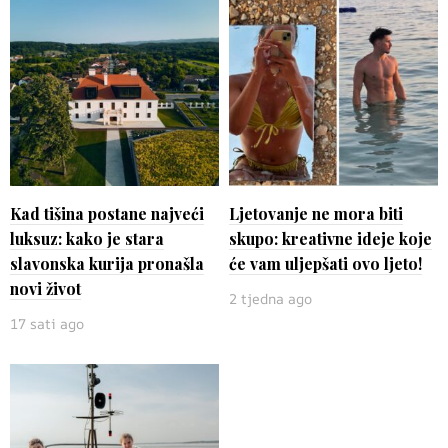
Kad tišina postane najveći
Ljetovanje ne mora biti
luksuz: kako je stara
skupo: kreativne ideje koje
slavonska kurija pronašla
će vam uljepšati ovo ljeto!
novi život
2 tjedna ago
17 sati ago