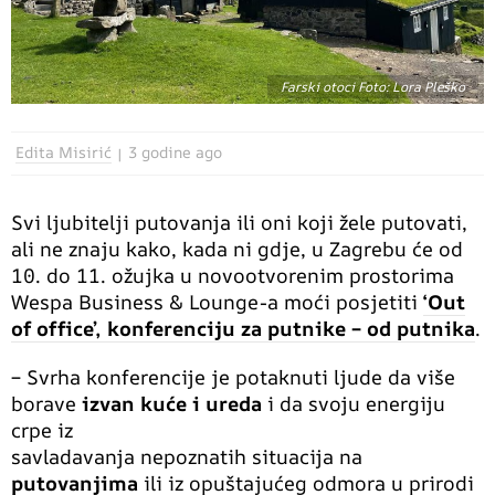
Farski otoci Foto: Lora Pleško
Edita Misirić
3 godine ago
Svi ljubitelji putovanja ili oni koji žele putovati,
ali ne znaju kako, kada ni gdje, u Zagrebu će od
10. do 11. ožujka u novootvorenim prostorima
Wespa Business & Lounge-a moći posjetiti
‘Out
of office’,
konferenciju za putnike – od putnika
.
– Svrha konferencije je potaknuti ljude da više
borave
izvan kuće i ureda
i da svoju energiju
crpe iz
savladavanja nepoznatih situacija na
putovanjima
ili iz opuštajućeg odmora u prirodi