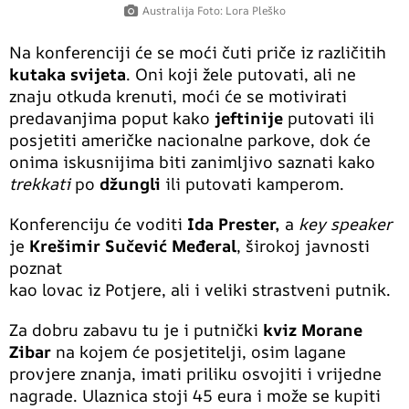
Australija Foto: Lora Pleško
Na konferenciji će se moći čuti priče iz različitih
kutaka svijeta
. Oni koji žele putovati, ali ne
znaju otkuda krenuti, moći će se motivirati
predavanjima poput kako
jeftinije
putovati ili
posjetiti američke nacionalne parkove, dok će
onima iskusnijima biti zanimljivo saznati kako
trekkati
po
džungli
ili putovati kamperom.
Konferenciju će voditi
Ida Prester,
a
key speaker
je
Krešimir Sučević Međeral
, širokoj javnosti
poznat
kao lovac iz Potjere, ali i veliki strastveni putnik.
Za dobru zabavu tu je i putnički
kviz Morane
Zibar
na kojem će posjetitelji, osim lagane
provjere znanja, imati priliku osvojiti i vrijedne
nagrade. Ulaznica stoji 45 eura i može se kupiti