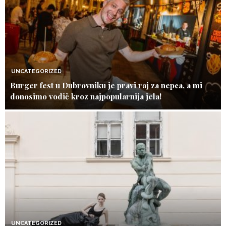
UNCATEGORIZED
Burger fest u Dubrovniku je pravi raj za nepca, a mi
donosimo vodič kroz najpopularnija jela!
UNCATEGORIZED