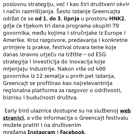
poslovnu strategiju, već i kao širi društveni okvir
i način razmišljanja. Šesto izdanje Greencajta
održat će se
od 1. do 3. lipnja
u prostoru
HNK2
,
gdje će tijekom tri dana programa okupiti 70
govornika, među kojima i stručnjake iz Europe i
Amerike. Kroz razgovore, predavanja i konkretne
primjere iz prakse, festival otvara teme koje
danas izravno utječu na tržište – od ESG
strategija i investicija do inovacija koje
mijenjaju industrije. Nakon više od 400
govornika iz 12 zemalja u prvih pet izdanja,
Greencajt se profilirao kao najrelevantnija
regionalna platforma za razgovor o održivosti,
biznisu i budućnosti društva.
Early bird ulaznice dostupne su na službenoj
web
stranici
, a više informacija o Greencajt festivalu
možete pratiti i na društvenim
mrežama
Instagram
i
Facebook
.