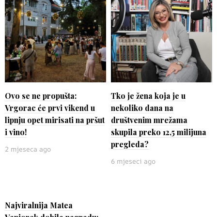
Ovo se ne propušta:
Tko je žena koja je u
Vrgorac će prvi vikend u
nekoliko dana na
lipnju opet mirisati na pršut
društvenim mrežama
i vino!
skupila preko 12,5 milijuna
pregleda?
2 mjeseca ago
6 mjeseci ago
Najviralnija Matea