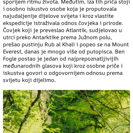
sporijem ritmu života. Međutim, iza tih priča stoji
i osobno iskustvo osobe koja je proputovala
najudaljenije dijelove svijeta i kroz vlastite
ekspedicije istraživala odnos čovjeka i prirode.
Čovjek koji je preveslao Atlantik, sudjelovao u
utrci preko Antarktike prema Južnom polu,
prešao pustinju Rub al Khali i popeo se na Mount
Everest, danas je mnogo više od putopisca. Ben
Fogle postao je jedan od najprepoznatljivijih
međunarodnih glasova koji kroz osobne priče i
iskustva govori o odgovornijem odnosu prema
svijetu koji dijelimo.