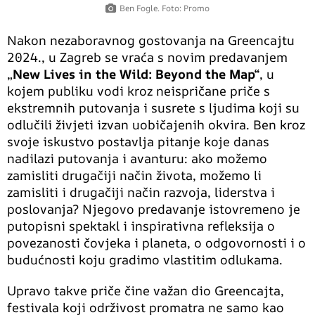
Ben Fogle. Foto: Promo
Nakon nezaboravnog gostovanja na Greencajtu
2024., u Zagreb se vraća s novim predavanjem
„
New Lives in the Wild: Beyond the Map“
, u
kojem publiku vodi kroz neispričane priče s
ekstremnih putovanja i susrete s ljudima koji su
odlučili živjeti izvan uobičajenih okvira. Ben kroz
svoje iskustvo postavlja pitanje koje danas
nadilazi putovanja i avanturu: ako možemo
zamisliti drugačiji način života, možemo li
zamisliti i drugačiji način razvoja, liderstva i
poslovanja? Njegovo predavanje istovremeno je
putopisni spektakl i inspirativna refleksija o
povezanosti čovjeka i planeta, o odgovornosti i o
budućnosti koju gradimo vlastitim odlukama.
Upravo takve priče čine važan dio Greencajta,
festivala koji održivost promatra ne samo kao