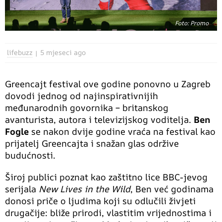
Foto: Promo
lifebuzz
5 mjeseci ago
Greencajt festival ove godine ponovno u Zagreb
dovodi jednog od najinspirativnijih
međunarodnih govornika – britanskog
avanturista, autora i televizijskog voditelja.
Ben
Fogle
se nakon dvije godine vraća na festival kao
prijatelj Greencajta i snažan glas održive
budućnosti.
Široj publici poznat kao zaštitno lice BBC-jevog
serijala
New Lives in the Wild
, Ben već godinama
donosi priče o ljudima koji su odlučili živjeti
drugačije: bliže prirodi, vlastitim vrijednostima i