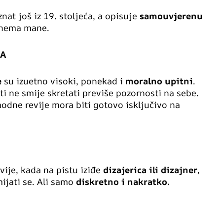
nat još iz 19. stoljeća, a opisuje
samouvjerenu
a nema mane.
MA
e
su izuetno visoki, ponekad i
moralno upitni
.
 ne smije skretati previše pozornosti na sebe.
modne revije mora biti gotovo isključivo na
ije, kada na pistu iziđe
dizajerica ili dizajner
,
ijati se. Ali samo
diskretno i nakratko.