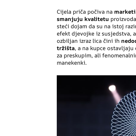
Cijela priča počiva na
marketi
smanjuju kvalitetu
proizvoda
steći dojam da su na istoj razi
efekt djevojke iz susjedstva, 
ozbiljan izraz lica čini ih
nedod
tržišta
, a na kupce ostavljaj
za preskupim, ali fenomenaln
manekenki.