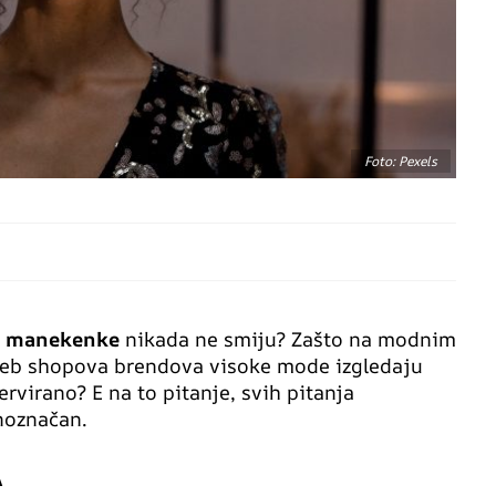
Foto: Pexels
e
manekenke
nikada ne smiju? Zašto na modnim
 web shopova brendova visoke mode izgledaju
ervirano? E na to pitanje, svih pitanja
noznačan.
A