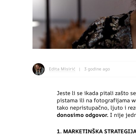
Edita Misirić
3 godine ago
Jeste li se ikada pitali zašto s
pistama ili na fotografijama
tako nepristupačno, ljuto i rez
donosimo odgovor.
I nije jed
1. MARKETINŠKA STRATEGIJ