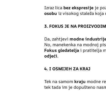
Izraz lica
bez ekspresije
je poz
osobu
iz visokog staleža koj
3. FOKUS JE NA PROIZVODI
Da, zahtjevi
modne industrij
No, manekenka na modnoj pisti
Fokus
gledatelja
i pratitelja 
odjeći
.
4. I OSMIJEH ZA KRAJ
Tek na samom
kraju
modne rev
tek tada im je dopušteno nasm