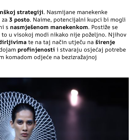
nškoj strategiji
. Nasmijane manekenke
 za
3 posto
. Naime, potencijalni kupci bi mogli
ni s
nasmješenom manekenkom
. Postiže se
a to u visokoj modi nikako nije poželjno. Njihov
irljivima
te na taj način utječu na
širenje
u dojam
profinjenosti
i stvaraju osjećaj potrebe
im komadom odjeće na bezizražajnoj