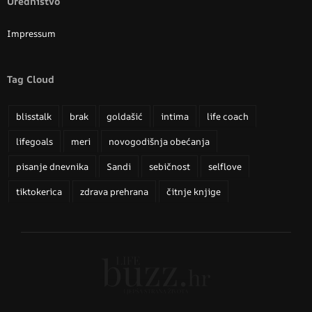
Uredništvo
Impressum
Tag Cloud
blisstalk
brak
goldašić
intima
life coach
lifegoals
meri
novogodišnja obećanja
pisanje dnevnika
Sandi
sebičnost
selflove
tiktokerica
zdrava prehrana
čitnje knjige