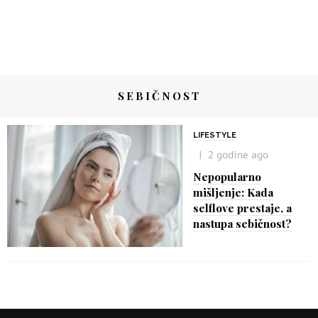
SEBIČNOST
LIFESTYLE
2 godine ago
Nepopularno
mišljenje: Kada
selflove prestaje, a
nastupa sebičnost?