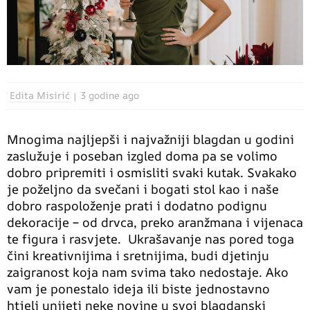
Edita Misirić
3 godine ago
Mnogima najljepši i najvažniji blagdan u godini
zaslužuje i poseban izgled doma pa se volimo
dobro pripremiti i osmisliti svaki kutak. Svakako
je poželjno da svečani i bogati stol kao i naše
dobro raspoloženje prati i dodatno podignu
dekoracije – od drvca, preko aranžmana i vijenaca
te figura i rasvjete. Ukrašavanje nas pored toga
čini kreativnijima i sretnijima, budi djetinju
zaigranost koja nam svima tako nedostaje. Ako
vam je ponestalo ideja ili biste jednostavno
htjeli unijeti neke novine u svoj blagdanski