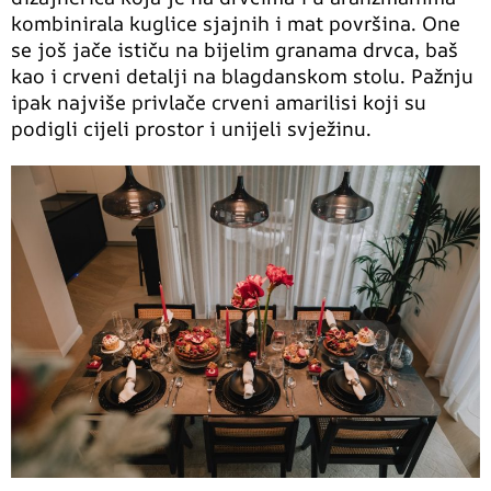
kombinirala kuglice sjajnih i mat površina. One
se još jače ističu na bijelim granama drvca, baš
kao i crveni detalji na blagdanskom stolu. Pažnju
ipak najviše privlače crveni amarilisi koji su
podigli cijeli prostor i unijeli svježinu.