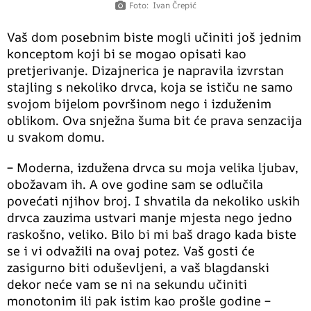
Foto: Ivan Črepić
Vaš dom posebnim biste mogli učiniti još jednim
konceptom koji bi se mogao opisati kao
pretjerivanje. Dizajnerica je napravila izvrstan
stajling s nekoliko drvca, koja se ističu ne samo
svojom bijelom površinom nego i izduženim
oblikom. Ova snježna šuma bit će prava senzacija
u svakom domu.
– Moderna, izdužena drvca su moja velika ljubav,
obožavam ih. A ove godine sam se odlučila
povećati njihov broj. I shvatila da nekoliko uskih
drvca zauzima ustvari manje mjesta nego jedno
raskošno, veliko. Bilo bi mi baš drago kada biste
se i vi odvažili na ovaj potez. Vaš gosti će
zasigurno biti oduševljeni, a vaš blagdanski
dekor neće vam se ni na sekundu učiniti
monotonim ili pak istim kao prošle godine –