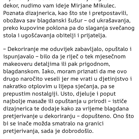
dekor, nudimo vam ideje Mirjane Mikulec.
Poznata dizajnerica, kao što ste i pretpostavili,
obožava sav blagdanski šušur – od ukrašavanja,
preko kupovine poklona pa do slaganja svečanog
stola i ugošćavanja obitelji i prijatelja.
– Dekoriranje me oduvijek zabavljalo, opuštalo i
ispunjavalo – bilo da je riječ o tek mjesečnom
makeoveru detaljima ili pak prigodnom,
blagdanskom. Iako, moram priznati da me ovo
drugo naročito veseli jer me vrati u djetinjstvo i
nakratko otplovim u lijepa sjećanja, pa se
prepustim nostalgiji. Usto, djeluje i poput
najbolje masaže ili opuštanja u prirodi – ističe
dizajnerica te dodaje kako za vrijeme blagdana
pretjerivanje u dekoriranju – dopušteno. Ono što
bi se inače možda smatralo na granici
pretjerivanja, sada je dobrodošlo.