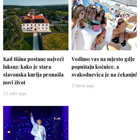
Kad tišina postane najveći
Vodimo vas na mjesto gdje
luksuz: kako je stara
popuštaju kočnice, a
slavonska kurija pronašla
svakodnevica je na čekanju!
novi život
2 dana ago
11 sati ago