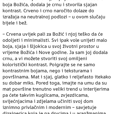
boja Božića, dodala je crnu i stvorila sjajan
kontrast. Crveno i crno naročito dolaze do
izražaja na neutralnoj podlozi – u ovom slučaju
bijele i bež.
– Crvena uvijek pali za Božić i njoj teško da će
odoljeti i minimalisti. Svi ipak vole unijeti malo
boja, sjaja i šljokica u svoj životni prostor u
vrijeme Božića i Nove godine. Ja sam joj dodala
crnu, a vi možete stvoriti svoj omiljeni
koloristički kontrast. Poigrajte se ne samo
kontrastnim bojama, nego i teksturama i
površinama. Mat i sjaj, glatko i reljefasto itekako
su dobar miks. Pored toga, imajte na umu da su
mat površine trenutno veliki trend u interijerima
pa ćete takvim kuglicama, zvjezdicama,
svijećnjacima i zdjelama učiniti svoj dom
iznimno privlačnim i modernim – savjetuje
dizajnerica koja je na drvcima i u aranžmanima