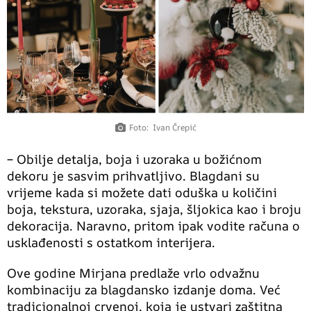
Foto: Ivan Črepić
– Obilje detalja, boja i uzoraka u božićnom
dekoru je sasvim prihvatljivo. Blagdani su
vrijeme kada si možete dati oduška u količini
boja, tekstura, uzoraka, sjaja, šljokica kao i broju
dekoracija. Naravno, pritom ipak vodite računa o
usklađenosti s ostatkom interijera.
Ove godine Mirjana predlaže vrlo odvažnu
kombinaciju za blagdansko izdanje doma. Već
tradicionalnoj crvenoj, koja je ustvari zaštitna