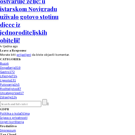
ostvaruje želje: u
istarskom Novigradu
uživalo gotovo stotinu
djece iz
jednoroditeljskih
obitelji!
4 tjedna ago
Leave a Response
Morate biti
prijavljeni
da biste objavili komentar.
CATEGORIES
Buzz
6
Događanja
310
Gastro
172
Lifestyle
724
Ljepota
131
Putovanja
145
Roditeljstvo
87
Uncategorized
17
Zdravlje
124
GDPR
Politika o kolačićima
Izjava o privatnosti
Uvjeti korištenja
Uredništvo
Impressum
Tag Cloud