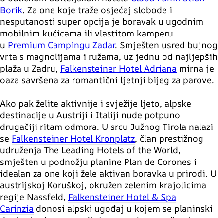
Borik
. Za one koje traže osjećaj slobode i
nesputanosti super opcija je boravak u ugodnim
mobilnim kućicama ili vlastitom kamperu
u
Premium Campingu Zadar
. Smješten usred bujnog
vrta s magnolijama i ružama, uz jednu od najljepših
plaža u Zadru,
Falkensteiner Hotel Adriana
mirna je
oaza savršena za romantični ljetnji bijeg za parove.
Ako pak želite aktivnije i svježije ljeto, alpske
destinacije u Austriji i Italiji
nude potpuno
drugačiji ritam odmora. U srcu Južnog Tirola nalazi
se
Falkensteiner Hotel Kronplatz
, član prestižnog
udruženja The Leading Hotels of the World,
smješten u podnožju planine Plan de Corones i
idealan za one koji žele aktivan boravka u prirodi. U
austrijskoj Koruškoj, okružen zelenim krajolicima
regije Nassfeld,
Falkensteiner Hotel & Spa
Carinzia
donosi alpski ugođaj u kojem se planinski