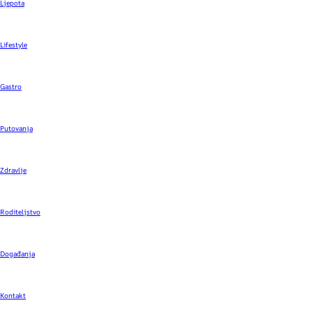
Ljepota
Lifestyle
Gastro
Putovanja
Zdravlje
Roditeljstvo
Događanja
Kontakt