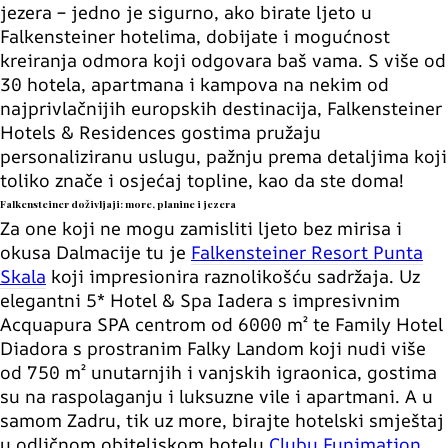
jezera – jedno je sigurno, ako birate ljeto u
Falkensteiner hotelima, dobijate i mogućnost
kreiranja odmora koji odgovara baš vama. S više od
30 hotela, apartmana i kampova na nekim od
najprivlačnijih europskih destinacija, Falkensteiner
Hotels & Residences gostima pružaju
personaliziranu uslugu, pažnju prema detaljima koji
toliko znače i osjećaj topline, kao da ste doma!
Falkensteiner doživljaji: more, planine i jezera
Za one koji ne mogu zamisliti ljeto bez mirisa i
okusa Dalmacije tu je
Falkensteiner Resort Punta
Skala
koji impresionira raznolikošću sadržaja. Uz
elegantni 5* Hotel & Spa Iadera s impresivnim
Acquapura SPA centrom od 6000 m² te Family Hotel
Diadora s prostranim Falky Landom koji nudi više
od 750 m² unutarnjih i vanjskih igraonica, gostima
su na raspolaganju i luksuzne vile i apartmani. A u
samom Zadru, tik uz more, birajte hotelski smještaj
u odličnom obiteljskom hotelu
Clubu Funimation