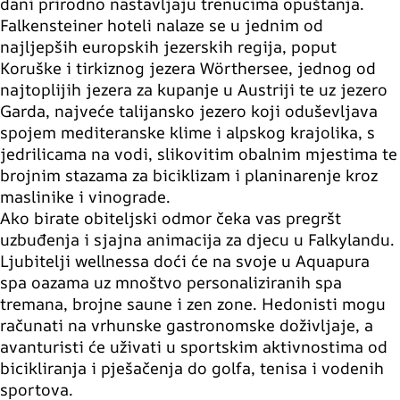
dani prirodno nastavljaju trenucima opuštanja.
Falkensteiner hoteli nalaze se u jednim od
najljepših europskih jezerskih regija, poput
Koruške i tirkiznog jezera Wörthersee, jednog od
najtoplijih jezera za kupanje u Austriji te uz jezero
Garda, najveće talijansko jezero koji oduševljava
spojem mediteranske klime i alpskog krajolika, s
jedrilicama na vodi, slikovitim obalnim mjestima te
brojnim stazama za biciklizam i planinarenje kroz
maslinike i vinograde.
Ako birate obiteljski odmor čeka vas pregršt
uzbuđenja i sjajna animacija za djecu u Falkylandu.
Ljubitelji wellnessa doći će na svoje u Aquapura
spa oazama uz mnoštvo personaliziranih spa
tremana, brojne saune i zen zone. Hedonisti mogu
računati na vrhunske gastronomske doživljaje, a
avanturisti će uživati u sportskim aktivnostima od
bicikliranja i pješačenja do golfa, tenisa i vodenih
sportova.