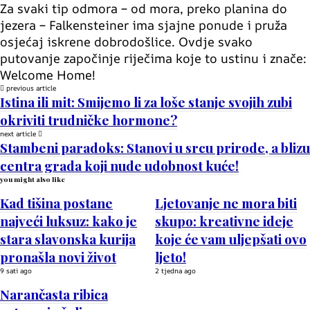
Za svaki tip odmora – od mora, preko planina do
jezera – Falkensteiner ima sjajne ponude i pruža
osjećaj iskrene dobrodošlice. Ovdje svako
putovanje započinje riječima koje to ustinu i znače:
Welcome Home!
previous article
Istina ili mit: Smijemo li za loše stanje svojih zubi
okriviti trudničke hormone?
next article
Stambeni paradoks: Stanovi u srcu prirode, a blizu
centra grada koji nude udobnost kuće!
you might also like
Kad tišina postane
Ljetovanje ne mora biti
najveći luksuz: kako je
skupo: kreativne ideje
stara slavonska kurija
koje će vam uljepšati ovo
pronašla novi život
ljeto!
9 sati ago
2 tjedna ago
Narančasta ribica