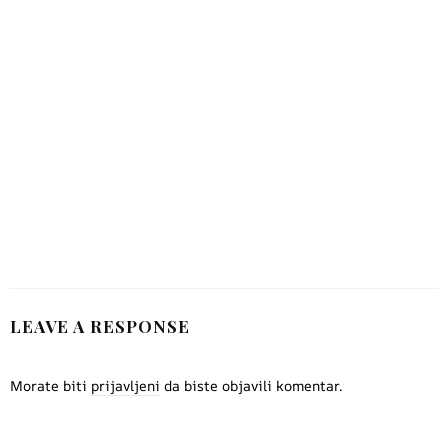
svijet
1 tjedan ago
Hrvatsko-američki
animirani film The Milk of
Life premijerno prikazan
na uglednom festivalu
1 tjedan ago
LEAVE A RESPONSE
Morate biti
prijavljeni
da biste objavili komentar.