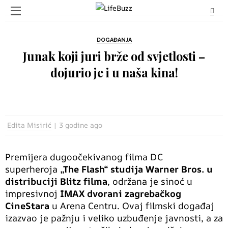
DOGAĐANJA
Junak koji juri brže od svjetlosti –
dojurio je i u naša kina!
Edita Misirić
3 godine ago
Premijera dugoočekivanog filma DC
superheroja
„The Flash“ studija Warner Bros. u
distribuciji Blitz filma
, održana je sinoć u
impresivnoj
IMAX dvorani zagrebačkog
CineStara
u Arena Centru. Ovaj filmski događaj
izazvao je pažnju i veliko uzbuđenje javnosti, a za