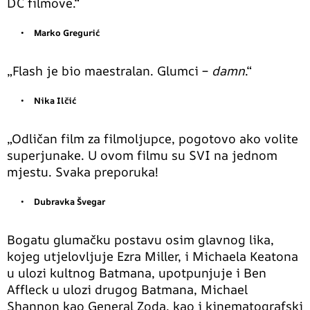
DC filmove.“
Marko Gregurić
„Flash je bio maestralan. Glumci –
damn
.“
Nika Ilčić
„Odličan film za filmoljupce, pogotovo ako volite
superjunake. U ovom filmu su SVI na jednom
mjestu. Svaka preporuka!
Dubravka Švegar
Bogatu glumačku postavu osim glavnog lika,
kojeg utjelovljuje Ezra Miller, i Michaela Keatona
u ulozi kultnog Batmana, upotpunjuje i Ben
Affleck u ulozi drugog Batmana, Michael
Shannon kao General Zoda, kao i kinematografski