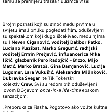
samu se premijeru tražila i ulaznica više!
Brojni poznati koji su sinoć među prvima u
svijetu imali priliku pogledati film, oduševljeni
su spektaklom koji dugo iščekivao, među njima
su i
Neven Ciganović, voditelj Dalibor Petko,
Luciano Plazibat, Marko Gregurić, radijski
voditelj Ermin Preljević, influencerica Nika
Ilčić, glazbenik Pero Radojčić – Bizzo, Mijo
Matić, Marko Bratoš, Gina Damjanović, Lucija
Lugomer, Lara Vukušić, Aleksandra Milinković,
Dubravka Švegar
te Tik Tokerski
kolektiv
Crew.
Svi su redom bili oduševljeni
ovom DC-jevom
once-in-a life-time
epskom
senzacijom:
„Preporuka za Flasha. Pogotovo ako volite kultne