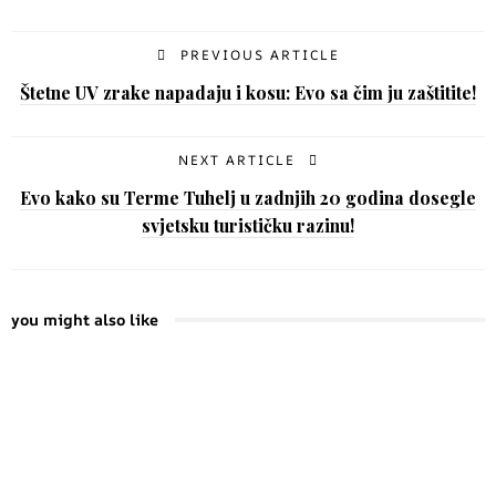
PREVIOUS ARTICLE
Štetne UV zrake napadaju i kosu: Evo sa čim ju zaštitite!
NEXT ARTICLE
Evo kako su Terme Tuhelj u zadnjih 20 godina dosegle
svjetsku turističku razinu!
you might also like
Jakov Jozinović najavljuje
TONY: Priča o čovjeku koji
spektakl na Krku!
je promijenio način na koji
gledamo hranu, putovanja i
6 dana ago