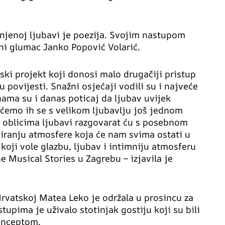
njenoj ljubavi je poezija. Svojim nastupom
ni glumac Janko Popović Volarić.
ski projekt koji donosi malo drugačiji pristup
 povijesti. Snažni osjećaji vodili su i najveće
ama su i danas poticaj da ljubav uvijek
 ćemo ih se s velikom ljubavlju još jednom
tim oblicima ljubavi razgovarat ću s posebnom
eiranju atmosfere koja će nam svima ostati u
koji vole glazbu, ljubav i intimniju atmosferu
e Musical Stories u Zagrebu – izjavila je
Hrvatskoj Matea Leko je održala u prosincu za
tupima je uživalo stotinjak gostiju koji su bili
onceptom.