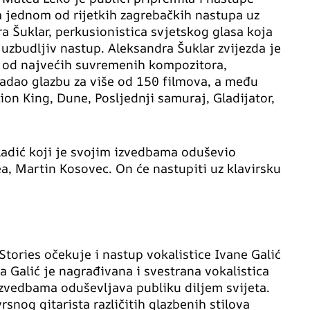
 jednom od rijetkih zagrebačkih nastupa uz
 Šuklar, perkusionistica svjetskog glasa koja
uzbudljiv nastup. Aleksandra Šuklar zvijezda je
og od najvećih suvremenih kompozitora,
adao glazbu za više od 150 filmova, a među
on King, Dune, Posljednji samuraj, Gladijator,
mladić koji je svojim izvedbama oduševio
a, Martin Kosovec. On će nastupiti uz klavirsku
tories očekuje i nastup vokalistice Ivane Galić
na Galić je nagrađivana i svestrana vokalistica
zvedbama oduševljava publiku diljem svijeta.
rsnog gitarista različitih glazbenih stilova