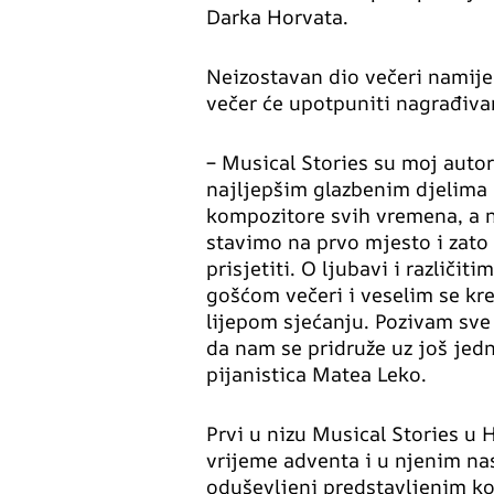
Darka Horvata.
Neizostavan dio večeri namije
večer će upotpuniti nagrađiva
– Musical Stories su moj autor
najljepšim glazbenim djelima u
kompozitore svih vremena, a n
stavimo na prvo mjesto i zato
prisjetiti. O ljubavi i različi
gošćom večeri i veselim se kr
lijepom sjećanju. Pozivam sve 
da nam se pridruže uz još jedn
pijanistica Matea Leko.
Prvi u nizu Musical Stories u 
vrijeme adventa i u njenim nas
oduševljeni predstavljenim k