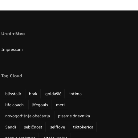
Uredništvo
Impressum
Tag Cloud
blisstalk
brak
goldašić
intima
life coach
lifegoals
meri
novogodišnja obećanja
pisanje dnevnika
Sandi
sebičnost
selflove
tiktokerica