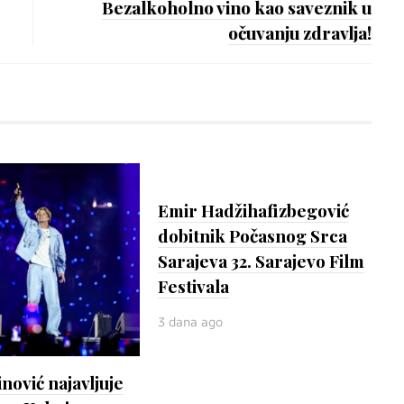
Bezalkoholno vino kao saveznik u
očuvanju zdravlja!
Emir Hadžihafizbegović
dobitnik Počasnog Srca
Sarajeva 32. Sarajevo Film
Festivala
3 dana ago
inović najavljuje