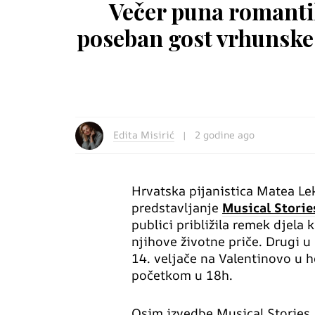
Večer puna romantik
poseban gost vrhunske p
Edita Misirić
2 godine ago
Hrvatska pijanistica Matea Le
predstavljanje
Musical
Storie
publici približila remek djela 
njihove životne priče. Drugi 
14. veljače na Valentinovo u h
početkom u 18h.
Osim izvedbe Musical Stories,