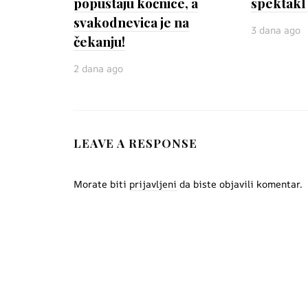
popuštaju kočnice, a
spektakl
svakodnevica je na
3 dana ago
čekanju!
2 dana ago
LEAVE A RESPONSE
Morate biti
prijavljeni
da biste objavili komentar.