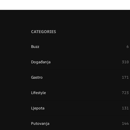
CATEGORIES
Buzz
6
Događanja
310
Gastro
171
Lifestyle
723
Ljepota
131
Putovanja
144