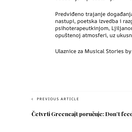
Predviđeno trajanje događanja
nastupi, poetska izvedba i ra
psihoterapeutkinjom, Ljiljano
opuštenoj atmosferi, uz ukusne
Ulaznice za Musical Stories b
PREVIOUS ARTICLE
Četvrti Greencajt poručuje: Don’t fee