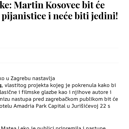
e: Martin Kosovec bit će
ijanistice i neće biti jedini!
ko u Zagrebu nastavlja
s
, vlastitog projekta kojeg je pokrenula kako bi
klasične i filmske glazbe kao i njihove autore i
u nizu nastupa pred zagrebačkom publikom bit će
otelu Amadria Park Capital u Jurišićevoj 22 s
 Matea Leko je publici pripremila i nastupe