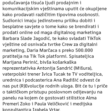
podučavanja tisuća ljudi prodajnim i
komunikacijskim vještinama uputit će okupljene
kako prodavati različitim tipovima osobnosti.
Sudionici imaju jedinstvenu priliku dobiti i
besplatne savjete o tome kako se brendirati i
prodati online od maga digitalnog marketinga
Barbara Slade Jagodić, te kako svladati TikTok
vještine od osnivača tvrtke Crew za digitalni
marketing, Daria Marčaca s preko 500.000
pratitelja na Tik Tok platformi. Spisateljica
Marijana Perinić, bivša košarkaška
reprezentativka Antonija Sandrić (Mišura),
vaterpolski trener Ivica Tucak te TV voditeljica,
urednica i podcasterica Ana Radišić odvest će
nas put (R)Evolucije rodnih uloga. Bit će tu i priče
o taktičkom pristupu poslovnom odijevanju na
panelu na kojem će gostovati stilistice Alma
Premerl Zoko i Paula Veličković i medijska
konzultantica Izabela Vrtar.