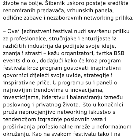
živote na bolje. Šibenik uskoro postaje središte
renomiranih predavača, vrhunskih panela,
odlične zabave i nezaboravnih networking prilika.
– Ovaj jedinstveni festival nudi savršenu priliku
za profesionalce, stručnjake i entuzijaste iz
različitih industrija da podijele svoje ideje,
znanja i strasti – kažu organizatori, tvrtka BSB
events d.o.o., dodajući kako će kroz program
festivala kroz program gostovati inspirativni
govornici dijeleći svoje uvide, strategije i
inspirativne priče. U programu su i paneli o
najnovijim trendovima u inovacijama,
investicijama, liderstvu i balansiranju između
poslovnog i privatnog života. što u konačnici
pruža neprocjenjivo networking iskustvo s
tendencijom izgradnje poslovnih veza i
proširivanja profesionalne mreže u neformalnom
okruženju. Kao na svakom festivalu tako i na