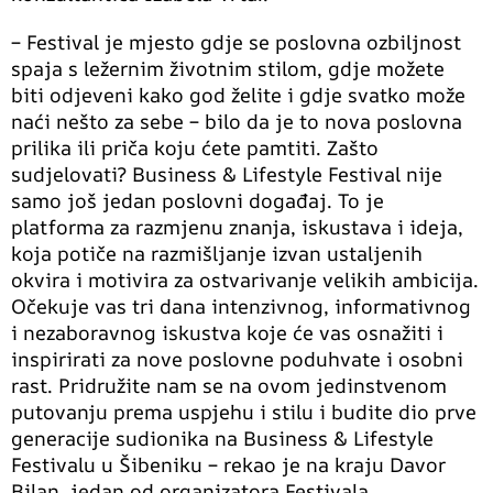
– Festival je mjesto gdje se poslovna ozbiljnost
spaja s ležernim životnim stilom, gdje možete
biti odjeveni kako god želite i gdje svatko može
naći nešto za sebe – bilo da je to nova poslovna
prilika ili priča koju ćete pamtiti. Zašto
sudjelovati? Business & Lifestyle Festival nije
samo još jedan poslovni događaj. To je
platforma za razmjenu znanja, iskustava i ideja,
koja potiče na razmišljanje izvan ustaljenih
okvira i motivira za ostvarivanje velikih ambicija.
Očekuje vas tri dana intenzivnog, informativnog
i nezaboravnog iskustva koje će vas osnažiti i
inspirirati za nove poslovne poduhvate i osobni
rast. Pridružite nam se na ovom jedinstvenom
putovanju prema uspjehu i stilu i budite dio prve
generacije sudionika na Business & Lifestyle
Festivalu u Šibeniku – rekao je na kraju Davor
Bilan, jedan od organizatora Festivala.