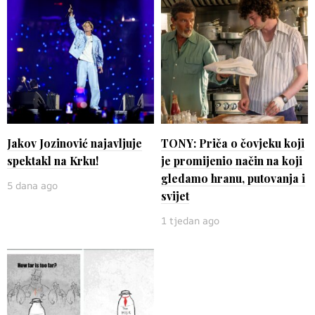
Jakov Jozinović najavljuje
TONY: Priča o čovjeku koji
spektakl na Krku!
je promijenio način na koji
gledamo hranu, putovanja i
5 dana ago
svijet
1 tjedan ago