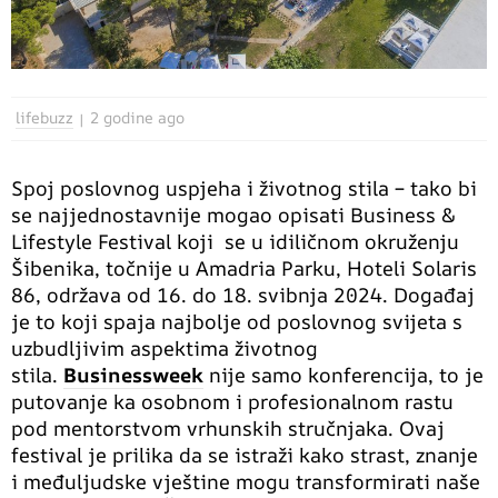
lifebuzz
2 godine ago
Spoj poslovnog uspjeha i životnog stila – tako bi
se najjednostavnije mogao opisati Business &
Lifestyle Festival koji se u idiličnom okruženju
Šibenika, točnije u Amadria Parku, Hoteli Solaris
86, održava od 16. do 18. svibnja 2024. Događaj
je to koji spaja najbolje od poslovnog svijeta s
uzbudljivim aspektima životnog
stila.
Businessweek
nije samo konferencija, to je
putovanje ka osobnom i profesionalnom rastu
pod mentorstvom vrhunskih stručnjaka. Ovaj
festival je prilika da se istraži kako strast, znanje
i međuljudske vještine mogu transformirati naše