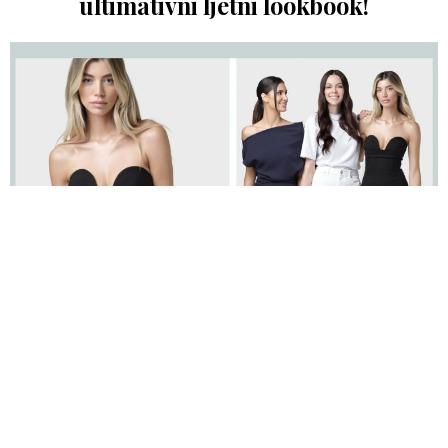
ultimativni ljetni lookbook!
Foto: Promo
lifebuzz
1 mjesec ago
LEI LOU Summer Edit: Tri vizije ljeta