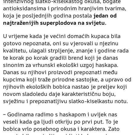
intenzivnog slatko-kiselkastog okusa, bogate
antioksidansima i prirodnim hranjivim tvarima,
koja je posljednjih godina postala
jedan od
najtraženijih superplodova na svijetu.
U vrijeme kada je većini domaćih kupaca bila
gotovo nepoznata, oni su vjerovali u njezinu
kvalitetu, ulagali strpljenje, znanje i godine rada
te korak po korak gradili brend koji je danas
sinonim za vrhunski ekološki uzgoj haskapa.
Danas su njihovi proizvodi prepoznati među
kupcima koji traže prirodne sastojke, a upravo od
njihovih ekoloških bobica nastao je preljev koji
novom sladoledu daje karakterističnu boju,
svježinu i prepoznatljivu slatko-kiselkastu notu.
– Godinama radimo s haskapom i uvijek nas
veseli kada ga ljudi otkriju po prvi put. To je
bobica vrlo posebnog okusa i karaktera. Zato