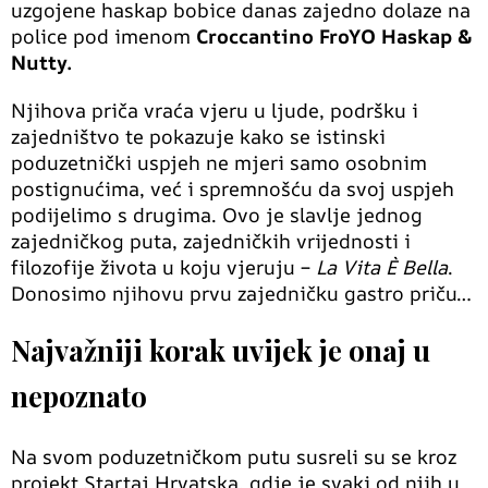
uzgojene haskap bobice danas zajedno dolaze na
police pod imenom
Croccantino FroYO Haskap &
Nutty.
Njihova priča vraća vjeru u ljude, podršku i
zajedništvo te pokazuje kako se istinski
poduzetnički uspjeh ne mjeri samo osobnim
postignućima, već i spremnošću da svoj uspjeh
podijelimo s drugima. Ovo je slavlje jednog
zajedničkog puta, zajedničkih vrijednosti i
filozofije života u koju vjeruju –
La Vita È Bella
.
Donosimo njihovu prvu zajedničku gastro priču…
Najvažniji korak uvijek je onaj u
nepoznato
Na svom poduzetničkom putu susreli su se kroz
projekt Startaj Hrvatska, gdje je svaki od njih u