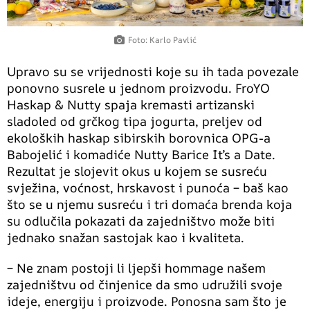
Foto: Karlo Pavlić
Upravo su se vrijednosti koje su ih tada povezale
ponovno susrele u jednom proizvodu. FroYO
Haskap & Nutty spaja kremasti artizanski
sladoled od grčkog tipa jogurta, preljev od
ekoloških haskap sibirskih borovnica OPG-a
Babojelić i komadiće Nutty Barice It’s a Date.
Rezultat je slojevit okus u kojem se susreću
svježina, voćnost, hrskavost i punoća – baš kao
što se u njemu susreću i tri domaća brenda koja
su odlučila pokazati da zajedništvo može biti
jednako snažan sastojak kao i kvaliteta.
– Ne znam postoji li ljepši hommage našem
zajedništvu od činjenice da smo udružili svoje
ideje, energiju i proizvode. Ponosna sam što je