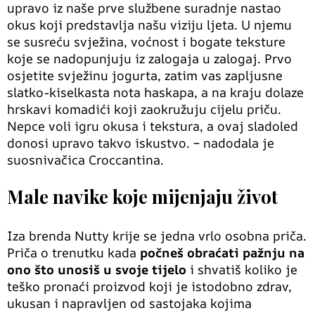
upravo iz naše prve službene suradnje nastao
okus koji predstavlja našu viziju ljeta. U njemu
se susreću svježina, voćnost i bogate teksture
koje se nadopunjuju iz zalogaja u zalogaj. Prvo
osjetite svježinu jogurta, zatim vas zapljusne
slatko-kiselkasta nota haskapa, a na kraju dolaze
hrskavi komadići koji zaokružuju cijelu priču.
Nepce voli igru okusa i tekstura, a ovaj sladoled
donosi upravo takvo iskustvo. – nadodala je
suosnivačica Croccantina.
Male navike koje mijenjaju život
Iza brenda Nutty krije se jedna vrlo osobna priča.
Priča o trenutku kada
počneš obraćati pažnju na
ono što unosiš u svoje tijelo
i shvatiš koliko je
teško pronaći proizvod koji je istodobno zdrav,
ukusan i napravljen od sastojaka kojima