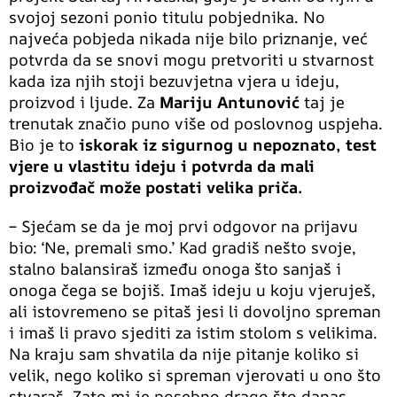
svojoj sezoni ponio titulu pobjednika. No
najveća pobjeda nikada nije bilo priznanje, već
potvrda da se snovi mogu pretvoriti u stvarnost
kada iza njih stoji bezuvjetna vjera u ideju,
proizvod i ljude. Za
Mariju Antunović
taj je
trenutak značio puno više od poslovnog uspjeha.
Bio je to
iskorak iz sigurnog u nepoznato, test
vjere u vlastitu ideju i potvrda da mali
proizvođač može postati velika priča.
– Sjećam se da je moj prvi odgovor na prijavu
bio: ‘Ne, premali smo.’ Kad gradiš nešto svoje,
stalno balansiraš između onoga što sanjaš i
onoga čega se bojiš. Imaš ideju u koju vjeruješ,
ali istovremeno se pitaš jesi li dovoljno spreman
i imaš li pravo sjediti za istim stolom s velikima.
Na kraju sam shvatila da nije pitanje koliko si
velik, nego koliko si spreman vjerovati u ono što
stvaraš. Zato mi je posebno drago što danas,