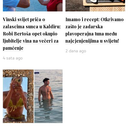
Vinski svijet priča o
Imamo i recept: Otkrivamo
zalascima sunca u Kaldiru:
zašto je zadarska
Robi Bertoša opet okupio
plavoperajna tuna među
ljubitelje vina na večeri za
najcjenjenijima u svijetu!
pamćenje
2 dana ago
4 sata ago