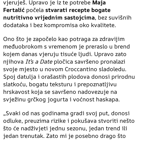
vjeruješ. Upravo je iz te potrebe
Maja
Fertalić
počela
stvarati recepte bogate
nutritivno vrijednim sastojcima
, bez suvišnih
dodataka i bez kompromisa oko kvalitete.
Ono što je započelo kao potraga za zdravijim
međuobrokom s vremenom je preraslo u brend
kojem danas vjeruju tisuće ljudi. Upravo zato
njihova
It’s a Date
pločica savršeno pronalazi
svoje mjesto u novom Croccantino sladoledu.
Spoj datulja i orašastih plodova donosi prirodnu
slatkoću, bogatu teksturu i prepoznatljivu
hrskavost koja se savršeno nadovezuje na
svježinu grčkog jogurta i voćnost haskapa.
„Svaki od nas godinama gradi svoj put, donosi
odluke, preuzima rizike i pokušava stvoriti nešto
što će nadživjeti jednu sezonu, jedan trend ili
jedan trenutak. Zato mi je posebno drago što