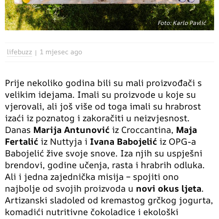
Foto: Karlo Pavlić
lifebuzz
1 mjesec ago
Prije nekoliko godina bili su mali proizvođači s
velikim idejama. Imali su proizvode u koje su
vjerovali, ali još više od toga imali su hrabrost
izaći iz poznatog i zakoračiti u neizvjesnost.
Danas
Marija Antunović
iz Croccantina,
Maja
Fertalić
iz Nuttyja i
Ivana Babojelić
iz OPG-a
Babojelić žive svoje snove. Iza njih su uspješni
brendovi, godine učenja, rasta i hrabrih odluka.
Ali i jedna zajednička misija – spojiti ono
najbolje od svojih proizvoda u
novi okus ljeta
.
Artizanski sladoled od kremastog grčkog jogurta,
komadići nutritivne čokoladice i ekološki