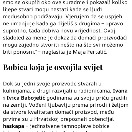
smo se okupili oko ove suradnje i pokazali koliko
lijepe stvari mogu nastati kada se ljudi
međusobno podržavaju. Vjerujem da se uspjeh
ne umanjuje kada ga dijeliš s drugima – upravo
suprotno, tada dobiva novu vrijednost. Ovaj
sladoled za mene je dokaz da domaći proizvođači
mogu zajedno stvoriti nešto na što svi možemo
biti ponosni.” – naglasila je Maja Fertalić.
Bobica koja je osvojila svijet
Dok su jedni svoje proizvode stvarali u
kuhinjama, a drugi razvijali u radionicama,
Ivana
i Ivica Babojelić
godinama su svoju priču gradili
na zemlji. Vođeni ljubavlju prema prirodi i željom
da stvore kvalitetan domaći proizvod, među
prvima su u Hrvatskoj prepoznali potencijal
haskapa
– jedinstvene tamnoplave bobice