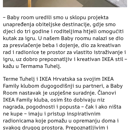
– Baby room uredili smo u sklopu projekta
unapređenja obiteljske destinacije, gdje smo
djeci do tri godine i roditeljima htjeli omogućiti
kutak za igru. U našem Baby roomu nalazi se dio
za presvlačenje beba i dojenje, dio za kreativan
rad i radionice te prostor za vlastito istraživanje i
igru, uz dobro prepoznatljiv i kreativan IKEA stil –
kažu u Termama Tuhelj.
Terme Tuhelj i IKEA Hrvatska sa svojim IKEA
Family klubom dugogodišnji su partneri, a Baby
Room nastavak je uspješne suradnje. Članovi
IKEA Family kluba, osim što dobivaju niz
nagrada, pogodnosti i popusta – čak i ako ništa
ne kupe – imaju i pristup inspirativnim
radionicama koje pomažu u opremanju doma i
svakog drugog prostora. Prepoznatljivim i