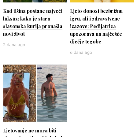
Kad tišina postane najveći
Ljeto donosi bezbrižnu
luksuz: kako je stara
igru, ali i zdravstvene
slavonska kurija pronašla
izazove: Pedijatrica
novi život
upozorava na najčešće
dječje tegobe
2 dana ago
6 dana ago
Ljetovanje ne mora biti