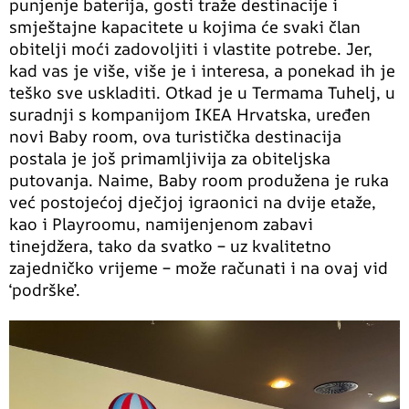
punjenje baterija, gosti traže destinacije i
smještajne kapacitete u kojima će svaki član
obitelji moći zadovoljiti i vlastite potrebe. Jer,
kad vas je više, više je i interesa, a ponekad ih je
teško sve uskladiti. Otkad je u Termama Tuhelj, u
suradnji s kompanijom IKEA Hrvatska, uređen
novi Baby room, ova turistička destinacija
postala je još primamljivija za obiteljska
putovanja. Naime, Baby room produžena je ruka
već postojećoj dječjoj igraonici na dvije etaže,
kao i Playroomu, namijenjenom zabavi
tinejdžera, tako da svatko – uz kvalitetno
zajedničko vrijeme – može računati i na ovaj vid
‘podrške’.