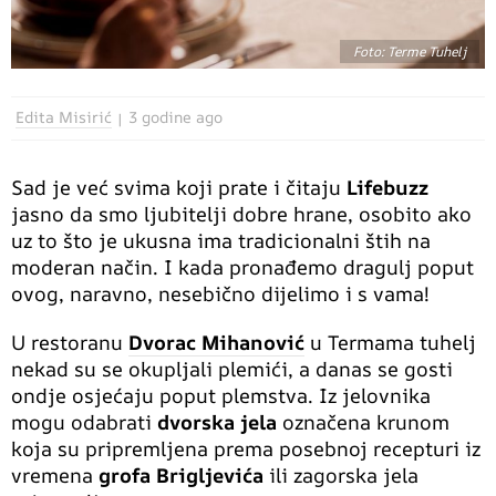
Foto: Terme Tuhelj
Edita Misirić
3 godine ago
Sad je već svima koji prate i čitaju
Lifebuzz
jasno da smo ljubitelji dobre hrane, osobito ako
uz to što je ukusna ima tradicionalni štih na
moderan način. I kada pronađemo dragulj poput
ovog, naravno, nesebično dijelimo i s vama!
U restoranu
Dvorac Mihanović
u Termama tuhelj
nekad su se okupljali plemići, a danas se gosti
ondje osjećaju poput plemstva. Iz jelovnika
mogu odabrati
dvorska jela
označena krunom
koja su pripremljena prema posebnoj recepturi iz
vremena
grofa Brigljevića
ili zagorska jela