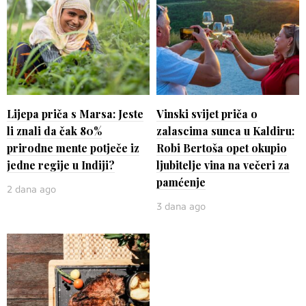
Lijepa priča s Marsa: Jeste
Vinski svijet priča o
li znali da čak 80%
zalascima sunca u Kaldiru:
prirodne mente potječe iz
Robi Bertoša opet okupio
jedne regije u Indiji?
ljubitelje vina na večeri za
pamćenje
2 dana ago
3 dana ago