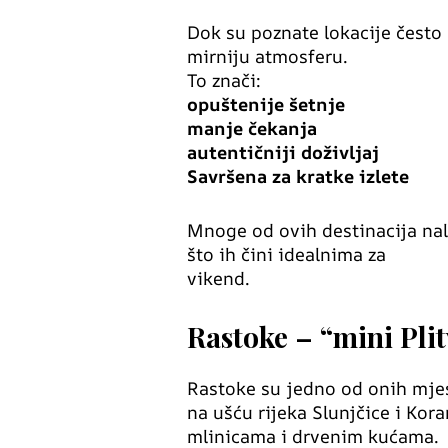
Dok su poznate lokacije često
mirniju atmosferu.
To znači:
opuštenije šetnje
manje čekanja
autentičniji doživljaj
Savršena za kratke izlete
Mnoge od ovih destinacija nala
što ih čini idealnima za
vikend.
Rastoke – “mini Plit
Rastoke su jedno od onih mjes
na ušću rijeka Slunjčice i Kor
mlinicama i drvenim kućama.