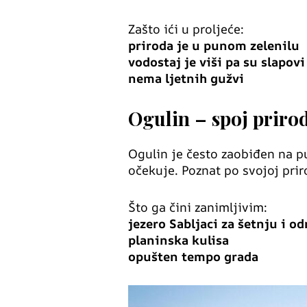
Zašto ići u proljeće:
priroda je u punom zelenilu
vodostaj je viši pa su slapov
nema ljetnih gužvi
Ogulin – spoj prirod
Ogulin je često zaobiđen na p
očekuje. Poznat po svojoj prir
Što ga čini zanimljivim:
jezero Sabljaci za šetnju i o
planinska kulisa
opušten tempo grada