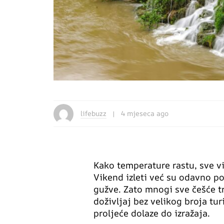
lifebuzz
4 mjeseca ago
Kako temperature rastu, sve viš
Vikend izleti već su odavno po
gužve. Zato mnogi sve češće t
doživljaj bez velikog broja tur
proljeće dolaze do izražaja.