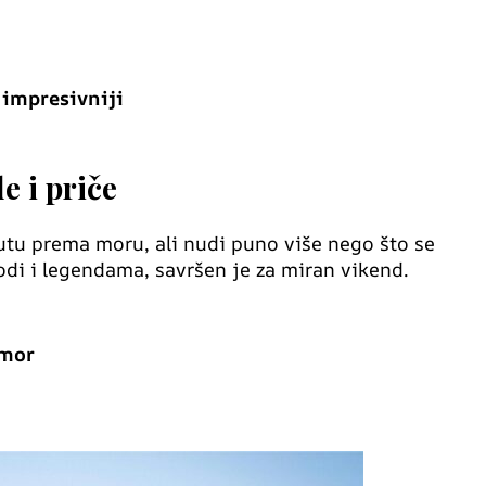
i impresivniji
e i priče
utu prema moru, ali nudi puno više nego što se
odi i legendama, savršen je za miran vikend.
dmor