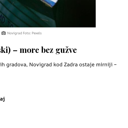
Novigrad Foto: Pexels
ki) – more bez gužve
ih gradova, Novigrad kod Zadra ostaje mirniji –
aj