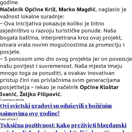
godine.
Načelnik Općine Križ, Marko Magdić
, naglasio je
važnost lokalne suradnje:
– Ova inicijativa pokazuje koliko je bitno
zajedništvo u razvoju turističke ponude. Naša
bogata baština, interpretirana kroz ovaj projekt,
otvara vrata novim mogućnostima za promociju i
posjete.
– S ponosom smo dio ovog projekta jer on povezuje
našu povijest i suvremenost. Naša mjesta imaju
mnogo toga za ponuditi, a ovakav inovativan
pristup čini nas privlačnima svim generacijama
posjetitelja – rekao je načelnik
Općine Kloštar
Ivanić, Željko Filipović.
previous article
Ovi svjetski gradovi su oduševili s božićnim
sajmovima ove godine!
next article
Toksična pozitivnost: Kako preživjeti blagdanski