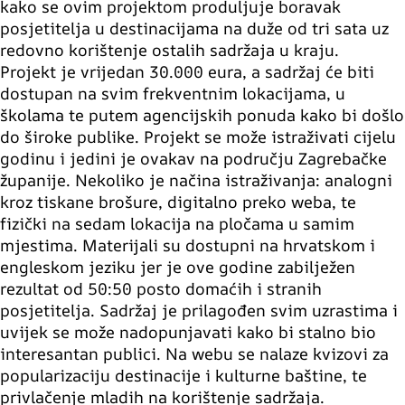
kako se ovim projektom produljuje boravak
posjetitelja u destinacijama na duže od tri sata uz
redovno korištenje ostalih sadržaja u kraju.
Projekt je vrijedan 30.000 eura, a sadržaj će biti
dostupan na svim frekventnim lokacijama, u
školama te putem agencijskih ponuda kako bi došlo
do široke publike. Projekt se može istraživati cijelu
godinu i jedini je ovakav na području Zagrebačke
županije. Nekoliko je načina istraživanja: analogni
kroz tiskane brošure, digitalno preko weba, te
fizički na sedam lokacija na pločama u samim
mjestima. Materijali su dostupni na hrvatskom i
engleskom jeziku jer je ove godine zabilježen
rezultat od 50:50 posto domaćih i stranih
posjetitelja. Sadržaj je prilagođen svim uzrastima i
uvijek se može nadopunjavati kako bi stalno bio
interesantan publici. Na webu se nalaze kvizovi za
popularizaciju destinacije i kulturne baštine, te
privlačenje mladih na korištenje sadržaja.