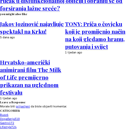
ručak u disfunkcionalnoj obitelji i obraniti se od
forsiranja lažne sreće?
you might also like
Jakov Jozinović najavljuje
TONY: Priča o čovjeku
spektakl na Krku!
koji je promijenio način
5 dana ago
na koji gledamo hranu,
putovanja i svijet
1 tjedan ago
Hrvatsko-američki
animirani film The Milk
of Life premijerno
prikazan na uglednom
festivalu
1 tjedan ago
Leave a Response
Morate biti
prijavljeni
da biste objavili komentar.
CATEGORIES
Buzz
6
Događanja
310
Gastro
172
Lifestyle
724