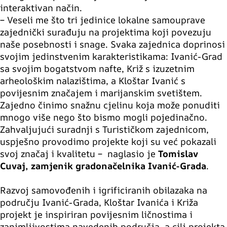
interaktivan način.
– Veseli me što tri jedinice lokalne samouprave
zajednički surađuju na projektima koji povezuju
naše posebnosti i snage. Svaka zajednica doprinosi
svojim jedinstvenim karakteristikama: Ivanić-Grad
sa svojim bogatstvom nafte, Križ s izuzetnim
arheološkim nalazištima, a Kloštar Ivanić s
povijesnim značajem i marijanskim svetištem.
Zajedno činimo snažnu cjelinu koja može ponuditi
mnogo više nego što bismo mogli pojedinačno.
Zahvaljujući suradnji s Turističkom zajednicom,
uspješno provodimo projekte koji su već pokazali
svoj značaj i kvalitetu – naglasio je
Tomislav
Cuvaj, zamjenik gradonačelnika Ivanić-Grada
.
Razvoj samovođenih i igrificiranih obilazaka na
području Ivanić-Grada, Kloštar Ivanića i Križa
projekt je inspiriran povijesnim ličnostima i
zanimljivostima navedenih područja, a cilj projekta