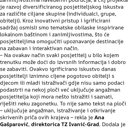
je razvoj diversificiranog posjetiteljskog iskustva
za različite ciljane skupine (individualci, grupe,
obitelji). Kroz inovativni pristup i igrificirani
sadržaj osmisli smo tematske obilaske inspirirane
lokalnom baštinom i zanimljivostima, što će
posjetiteljima omogućiti upoznavanje destinacije
na zabavan i interaktivan način.
– Na ovakav način svaki posjetitelj u bilo kojem
trenutku može doći do izvrsnih informacija i dobro
se zabaviti. Ovakvo igrificirano iskustvo danas
posjetitelji iznimno cijene pogotovo obitelji s
djecom ili mladi istraživači gdje nisu samo podaci
podastrti na nekoj ploči već uključuje angažman
posjetitelja koji mora nešto istražiti i saznati,
riješiti neku zagonetku. To nije samo tekst na ploči
– uključuje angažman, istraživanje i otkrivanje
skrivenih priča ovih krajeva – rekla je
Ana
Gašparović
,
direktorica TZ Ivanić-Grad
. Dodala je