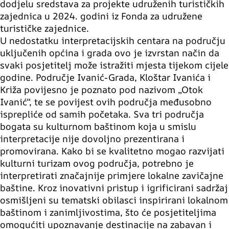
dodjelu sredstava za projekte udruženih turističkih
zajednica u 2024. godini iz Fonda za udružene
turističke zajednice.
U nedostatku interpretacijskih centara na području
uključenih općina i grada ovo je izvrstan način da
svaki posjetitelj može istražiti mjesta tijekom cijele
godine. Područje Ivanić-Grada, Kloštar Ivanića i
Križa povijesno je poznato pod nazivom „Otok
Ivanić“, te se povijest ovih područja međusobno
isprepliće od samih početaka. Sva tri područja
bogata su kulturnom baštinom koja u smislu
interpretacije nije dovoljno prezentirana i
promovirana. Kako bi se kvalitetno mogao razvijati
kulturni turizam ovog područja, potrebno je
interpretirati značajnije primjere lokalne zavičajne
baštine. Kroz inovativni pristup i igrificirani sadržaj
osmišljeni su tematski obilasci inspirirani lokalnom
baštinom i zanimljivostima, što će posjetiteljima
omogućiti upoznavanje destinacije na zabavan i