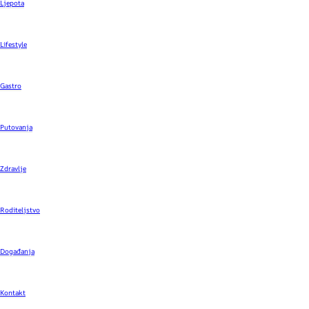
Ljepota
Lifestyle
Gastro
Putovanja
Zdravlje
Roditeljstvo
Događanja
Kontakt