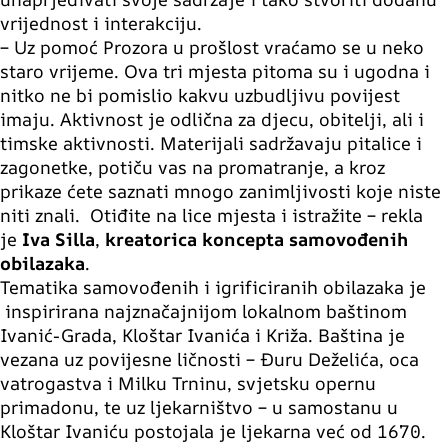
vrijednost i interakciju.
– Uz pomoć Prozora u prošlost vraćamo se u neko
staro vrijeme. Ova tri mjesta pitoma su i ugodna i
nitko ne bi pomislio kakvu uzbudljivu povijest
imaju. Aktivnost je odlična za djecu, obitelji, ali i
timske aktivnosti. Materijali sadržavaju pitalice i
zagonetke, potiču vas na promatranje, a kroz
prikaze ćete saznati mnogo zanimljivosti koje niste
niti znali. Otiđite na lice mjesta i istražite – rekla
je
Iva Silla
,
kreatorica koncepta samovođenih
obilazaka
.
Tematika samovođenih i igrificiranih obilazaka je
inspirirana najznačajnijom lokalnom baštinom
Ivanić-Grada, Kloštar Ivanića i Križa. Baština je
vezana uz povijesne ličnosti – Đuru Deželića, oca
vatrogastva i Milku Trninu, svjetsku opernu
primadonu, te uz ljekarništvo – u samostanu u
Kloštar Ivaniću postojala je ljekarna već od 1670.