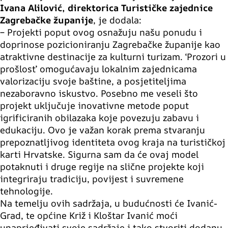
Ivana Alilović, direktorica Turističke zajednice
Zagrebačke županije
, je dodala:
– Projekti poput ovog osnažuju našu ponudu i
doprinose pozicioniranju Zagrebačke županije kao
atraktivne destinacije za kulturni turizam. ‘Prozori u
prošlost’ omogućavaju lokalnim zajednicama
valorizaciju svoje baštine, a posjetiteljima
nezaboravno iskustvo. Posebno me veseli što
projekt uključuje inovativne metode poput
igrificiranih obilazaka koje povezuju zabavu i
edukaciju. Ovo je važan korak prema stvaranju
prepoznatljivog identiteta ovog kraja na turističkoj
karti Hrvatske. Sigurna sam da će ovaj model
potaknuti i druge regije na slične projekte koji
integriraju tradiciju, povijest i suvremene
tehnologije.
Na temelju ovih sadržaja, u budućnosti će Ivanić-
Grad, te općine Križ i Kloštar Ivanić moći
unaprjeđivati svoje sadržaje i tako stvoriti dodanu