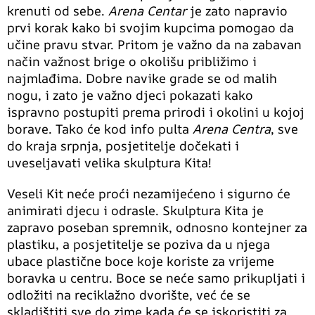
krenuti od sebe.
Arena Centar
je zato napravio
prvi korak kako bi svojim kupcima pomogao da
učine pravu stvar. Pritom je važno da na zabavan
način važnost brige o okolišu približimo i
najmlađima. Dobre navike grade se od malih
nogu, i zato je važno djeci pokazati kako
ispravno postupiti prema prirodi i okolini u kojoj
borave. Tako će kod info pulta
Arena Centra
, sve
do kraja srpnja, posjetitelje dočekati i
uveseljavati velika skulptura Kita!
Veseli Kit neće proći nezamijećeno i sigurno će
animirati djecu i odrasle. Skulptura Kita je
zapravo poseban spremnik, odnosno kontejner za
plastiku, a posjetitelje se poziva da u njega
ubace plastične boce koje koriste za vrijeme
boravka u centru. Boce se neće samo prikupljati i
odložiti na reciklažno dvorište, već će se
skladištiti sve do zime kada će se iskoristiti za