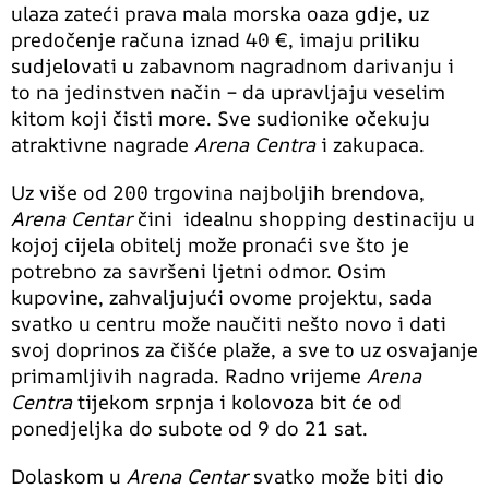
ulaza zateći prava mala morska oaza gdje, uz
predočenje računa iznad 40 €, imaju priliku
sudjelovati u zabavnom nagradnom darivanju i
to na jedinstven način – da upravljaju veselim
kitom koji čisti more. Sve sudionike očekuju
atraktivne nagrade
Arena Centra
i zakupaca.
Uz više od 200 trgovina najboljih brendova,
Arena Centar
čini idealnu shopping destinaciju u
kojoj cijela obitelj može pronaći sve što je
potrebno za savršeni ljetni odmor. Osim
kupovine, zahvaljujući ovome projektu, sada
svatko u centru može naučiti nešto novo i dati
svoj doprinos za čišće plaže, a sve to uz osvajanje
primamljivih nagrada. Radno vrijeme
Arena
Centra
tijekom srpnja i kolovoza bit će od
ponedjeljka do subote od 9 do 21 sat.
Dolaskom u
Arena Centar
svatko može biti dio