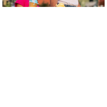
Edita Misirić
3 godine ago
Zlatni otok, kako mnogi nazivaju Krk ovog ljeta,
od ponedjeljka je poprište festivala kojem je
jako teško odoljeti! U Njivicama – malom
mediteranskom mjestu koje je kroz godine
postalo sinonim za obiteljski turizam, do 16.
srpnja će biti nezaobilazna lokacija za sve
ljubitelje sladoleda.