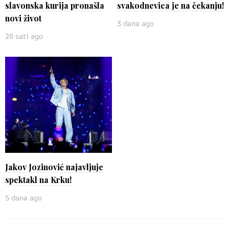
slavonska kurija pronašla
svakodnevica je na čekanju!
novi život
3 dana ago
20 sati ago
Jakov Jozinović najavljuje
spektakl na Krku!
5 dana ago