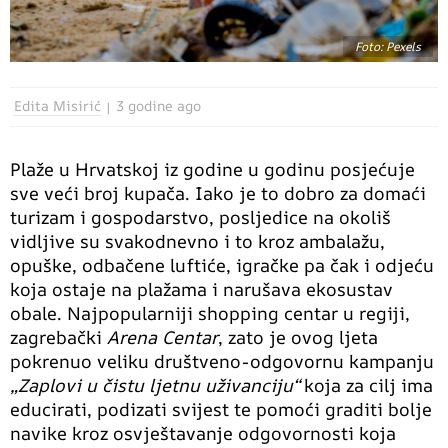
Foto: Pexels
Edita Misirić
3 godine ago
Plaže u Hrvatskoj iz godine u godinu posjećuje
sve veći broj kupača. Iako je to dobro za domaći
turizam i gospodarstvo, posljedice na okoliš
vidljive su svakodnevno i to kroz ambalažu,
opuške, odbačene luftiće, igračke pa čak i odjeću
koja ostaje na plažama i narušava ekosustav
obale. Najpopularniji shopping centar u regiji,
zagrebački
Arena Centar
, zato je ovog ljeta
pokrenuo veliku društveno-odgovornu kampanju
„Zaplovi u čistu ljetnu uživanciju“
koja za cilj ima
educirati, podizati svijest te pomoći graditi bolje
navike kroz osvještavanje odgovornosti koja