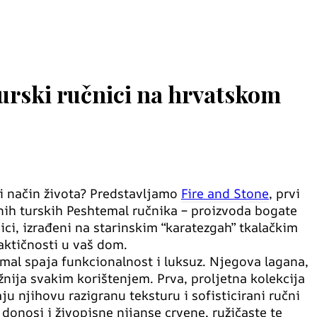
turski ručnici na hrvatskom
ni način života? Predstavljamo
Fire and Stone
, prvi
nih turskih Peshtemal ručnika – proizvoda bogate
nici, izrađeni na starinskim “karatezgah” tkalačkim
raktičnosti u vaš dom.
l spaja funkcionalnost i luksuz. Njegova lagana,
žnija svakim korištenjem. Prva, proljetna kolekcija
u njihovu razigranu teksturu i sofisticirani ručni
a donosi i živopisne nijanse crvene, ružičaste te