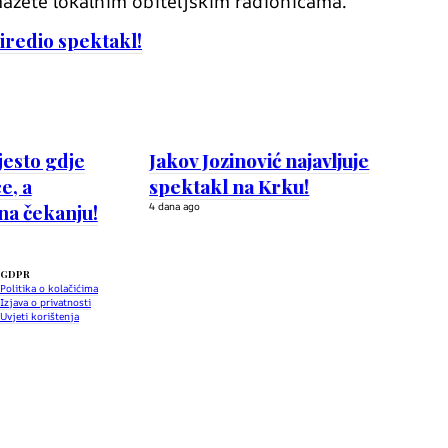
omažete lokalnim obiteljskim radionicama.
iredio spektakl!
jesto gdje
Jakov Jozinović najavljuje
e, a
spektakl na Krku!
na čekanju!
4 dana ago
GDPR
Politika o kolačićima
Izjava o privatnosti
Uvjeti korištenja