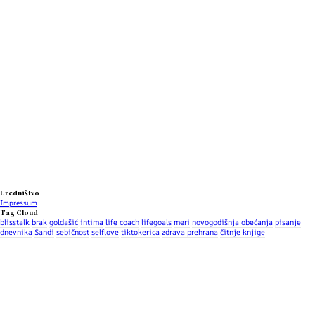
Uredništvo
Impressum
Tag Cloud
blisstalk
brak
goldašić
intima
life coach
lifegoals
meri
novogodišnja obećanja
pisanje
dnevnika
Sandi
sebičnost
selflove
tiktokerica
zdrava prehrana
čitnje knjige