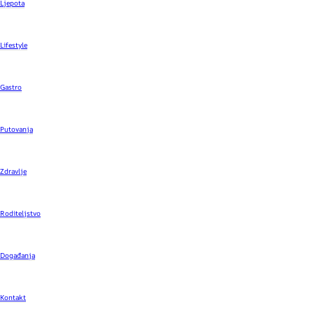
Ljepota
Lifestyle
Gastro
Putovanja
Zdravlje
Roditeljstvo
Događanja
Kontakt