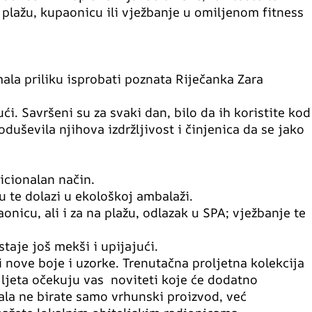
plažu, kupaonicu ili vježbanje u omiljenom fitness
ala priliku isprobati poznata Riječanka Zara
i. Savršeni su za svaki dan, bilo da ih koristite kod
uševila njihova izdržljivost i činjenica da se jako
dicionalan način.
u te dolazi u ekološkoj ambalaži.
onicu, ali i za na plažu, odlazak u SPA; vježbanje te
aje još mekši i upijajući.
i nove boje i uzorke. Trenutačna proljetna kolekcija
 ljeta očekuju vas noviteti koje će dodatno
la ne birate samo vrhunski proizvod, već