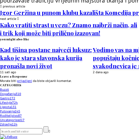
podržavate tradiciju vrijednih majstora tkanja i p
previous article
Igor Geržina u punom klubu kazališta Komedija pr
next article
Kako vratiti strast u vezu? Znamo najbrži način, ali
i trik koji može biti prilično izazovan!
you might also like
Kad tišina postane najveći luksuz:
Vodimo vas na m
kako je stara slavonska kurija
popuštaju kočnic
pronašla novi život
svakodnevica je 
11 sati ago
2 dana ago
Leave a Response
Morate biti
prijavljeni
da biste objavili komentar.
CATEGORIES
Buzz
6
Događanja
310
Gastro
172
Lifestyle
724
Ljepota
131
Putovanja
145
Roditeljstvo
87
Uncategorized
17
Zdravlje
124