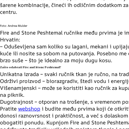
šarene kombinacije, čineći ih odličnim dodatkom za 
centru.
Foto: Andrea Mulder
Fire and Stone Peshtemal ručnike među prvima je im
Hrvatin:
– Oduševljena sam koliko su lagani, mekani i upijajuć
kuće ili nosite sa sobom na putovanja. Posebno me od
brzo suše – što je idealno za moju dugu kosu.
Zašto odabrati Fire and Stone Peshtemal?
Unikatna izrada
– svaki ručnik tkan je ručno, na tra
Održivi proizvod
– biorazgradiv, štedi vodu i energij
Višenamjenski
– može se koristiti kao ručnik za kupa
na piknik.
Dugotrajnost
– otporan na trošenje, s vremenom post
Pratite
webshop
i budite među prvima koji će otkrit
donosi raznovrsnost i praktičnost, a već s dolaskom
obogatiti ponudu. Kupnjom Fire and Stone Peshtema