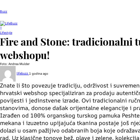
Buzz
Lifestyle
Fire and Stone: tradicionalni 
webshopu!
Foto: Andrea Mulder
lifebuzz
1 godina ago
Znate li što povezuje tradiciju, održivost i suvreme
hrvatski webshop specijaliziran za prodaju autentič
povijesti i jedinstvene izrade. Ovi tradicionalni ruč
stanovima, donose dašak orijentalne elegancije i p
Izrađen od 100% organskog turskog pamuka Peshtema
mekana i izuzetno upijajuća tkanina postaje još nje
dolazi u osam pažljivo odabranih boja koje odražavaj
rad. Uz klasične tonove bež, plave i zelene, kolekcij