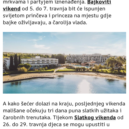
mrkvama i partyjem iznenađenja.
Bajkoviti
vikend
od 5. do 7. travnja bit će ispunjen
svijetom prinčeva i princeza na mjestu gdje
bajke oživljavaju, a čarolija vlada.
A kako šećer dolazi na kraju, posljednjeg vikenda
mališane očekuju tri dana puna slatkih užitaka i
čarobnih trenutaka. Tijekom
Slatkog vikenda
od
26. do 29. travnja djeca se mogu upustiti u