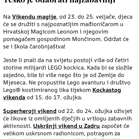
Na
Vikendu magije
, od 23. do 25. veljače, djeca
će se družiti s najpoznatijim mađioničarom u
Hrvatskoj Magicom Leonom i njegovim
pomagačem gospodinom Mončinom. Održat će
se i škola čarobnjaštva!
Jeste li znali da na svijetu postoji više od četiri
stotine milijardi LEGO kockica. Kada bi se složile
zajedno, bile bi više nego što je od Zemlje do
Mjeseca. Ne propustite Lego avanturu i društvo
Lego® kostimiranog lika tijekom
Kockastog
vikenda
od 15. do 17. ožujka.
Superheroji vikend
od 22. do 24. ožujka oživjet
će likove iz omiljenih dječjih u vrtlogu zabavnih
aktivnosti.
Uskršnji vikend u Zadru
započet će
velikom uskrsnom radionicom, potragom za