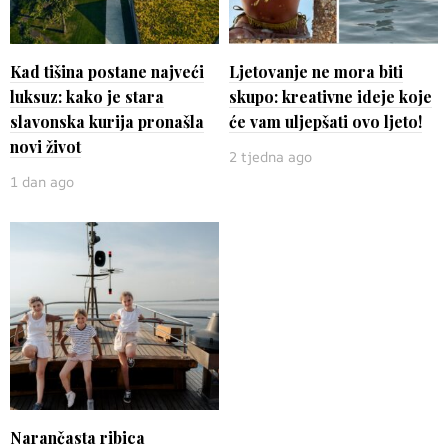
Kad tišina postane najveći
Ljetovanje ne mora biti
luksuz: kako je stara
skupo: kreativne ideje koje
slavonska kurija pronašla
će vam uljepšati ovo ljeto!
novi život
2 tjedna ago
1 dan ago
Narančasta ribica