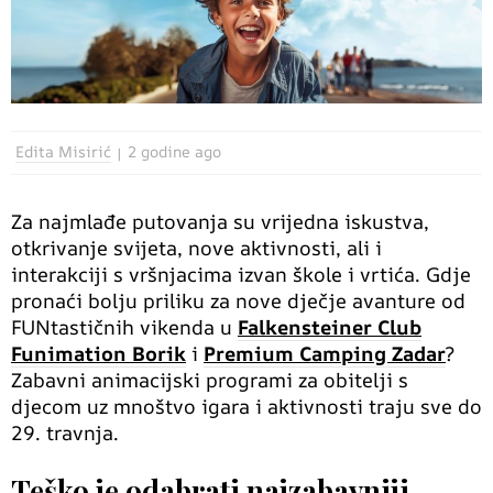
Edita Misirić
2 godine ago
Za najmlađe putovanja su vrijedna iskustva,
otkrivanje svijeta, nove aktivnosti, ali i
interakciji s vršnjacima izvan škole i vrtića. Gdje
pronaći bolju priliku za nove dječje avanture od
FUNtastičnih vikenda u
Falkensteiner Club
Funimation Borik
i
Premium Camping Zadar
?
Zabavni animacijski programi za obitelji s
djecom uz mnoštvo igara i aktivnosti traju sve do
29. travnja.
Teško je odabrati najzabavniji