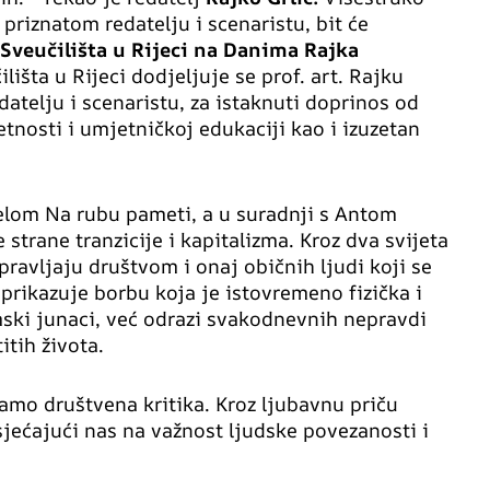
iznatom redatelju i scenaristu, bit će
Sveučilišta u Rijeci na Danima Rajka
išta u Rijeci dodjeljuje se prof. art. Rajku
atelju i scenaristu, za istaknuti doprinos od
tnosti i umjetničkoj edukaciji kao i izuzetan
jelom Na rubu pameti, a u suradnji s Antom
strane tranzicije i kapitalizma. Kroz dva svijeta
pravljaju društvom i onaj običnih ljudi koji se
prikazuje borbu koja je istovremeno fizička i
mski junaci, već odrazi svakodnevnih nepravdi
itih života.
amo društvena kritika. Kroz ljubavnu priču
ećajući nas na važnost ljudske povezanosti i