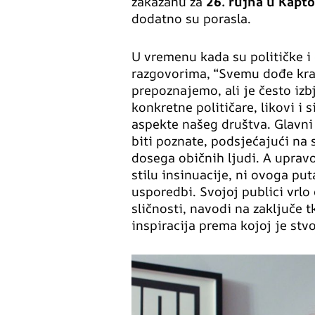
zakazanu za
26. rujna u Kapt
dodatno su porasla.
U vremenu kada su političke 
razgovorima, “Svemu dođe kraj”
prepoznajemo, ali je često iz
konkretne političare, likovi i 
aspekte našeg društva. Glavni
biti poznate, podsjećajući na
dosega običnih ljudi. A uprav
stilu insinuacije, ni ovoga pu
usporedbi. Svojoj publici vrlo 
sličnosti, navodi na zaključe 
inspiracija prema kojoj je stv