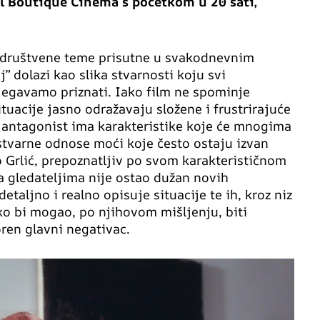
ol Boutique Cinema s početkom u 20 sati,
i društvene teme prisutne u svakodnevnim
 dolazi kao slika stvarnosti koju svi
bjegavamo priznati. Iako film ne spominje
situacije jasno odražavaju složene i frustrirajuće
 antagonist ima karakteristike koje će mnogima
 stvarne odnose moći koje često ostaju izvan
o Grlić, prepoznatljiv po svom karakterističnom
ta gledateljima nije ostao dužan novih
detaljno i realno opisuje situacije te ih, kroz niz
tko bi mogao, po njihovom mišljenju, biti
oren glavni negativac.