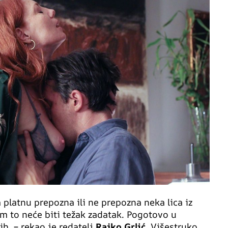
 platnu prepozna ili ne prepozna neka lica iz
m to neće biti težak zadatak. Pogotovo u
h. – rekao je redatelj
Rajko Grlić.
Višestruko