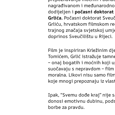
nagrađivanom i međunarodno pr
dodijeljen i
počasni doktorat 
Grlića.
Počasni doktorat Sveučil
Grliću, hrvatskom filmskom red
trajnog značaja svjetskoj umje
doprinos Sveučilištu u Rijeci.
Film je inspiriran Krležinim d
Tomićem, Grlić istražuje tamne 
– onaj bogatih i moćnih koji u
suočavaju s nepravdom – film 
moralna. Likovi nisu samo fil
koje mnogi prepoznaju iz vlast
Ipak, “Svemu dođe kraj” nije s
donosi emotivnu dubinu, podsj
borbe za pravdu.