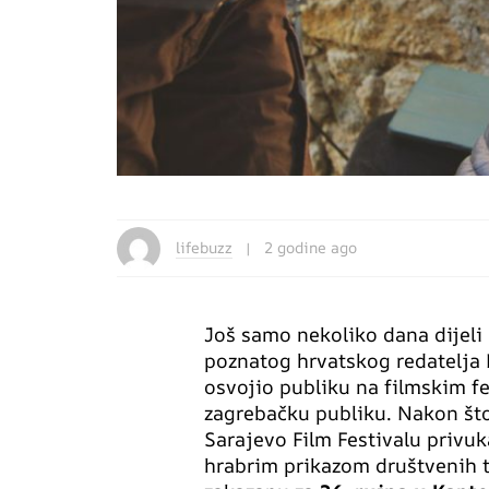
lifebuzz
2 godine ago
Još samo nekoliko dana dijeli
poznatog hrvatskog redatelja R
osvojio publiku na filmskim fe
zagrebačku publiku. Nakon što 
Sarajevo Film Festivalu privuk
hrabrim prikazom društvenih 