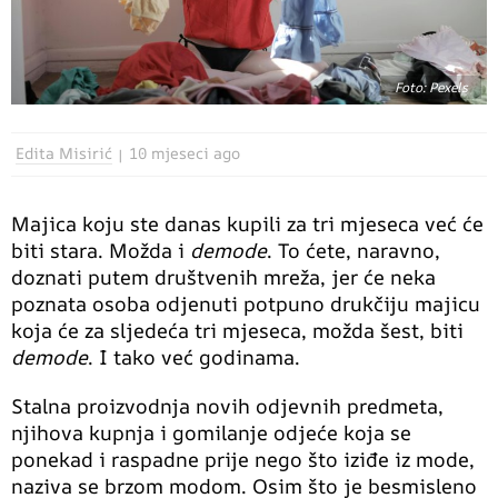
Foto: Pexels
Edita Misirić
10 mjeseci ago
Majica koju ste danas kupili za tri mjeseca već će
biti stara. Možda i
demode
. To ćete, naravno,
doznati putem društvenih mreža, jer će neka
poznata osoba odjenuti potpuno drukčiju majicu
koja će za sljedeća tri mjeseca, možda šest, biti
demode
. I tako već godinama.
Stalna proizvodnja novih odjevnih predmeta,
njihova kupnja i gomilanje odjeće koja se
ponekad i raspadne prije nego što iziđe iz mode,
naziva se brzom modom. Osim što je besmisleno