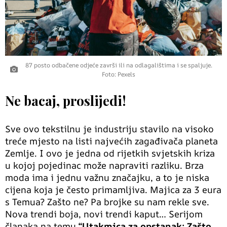
87 posto odbačene odjeće završi ili na odlagalištima i se spaljuje.
Foto: Pexels
Ne bacaj, proslijedi!
Sve ovo tekstilnu je industriju stavilo na visoko
treće mjesto na listi najvećih zagađivača planeta
Zemlje. I ovo je jedna od rijetkih svjetskih kriza
u kojoj pojedinac može napraviti razliku. Brza
moda ima i jednu važnu značajku, a to je niska
cijena koja je često primamljiva. Majica za 3 eura
s Temua? Zašto ne? Pa brojke su nam rekle sve.
Nova trendi boja, novi trendi kaput… Serijom
članaka na temu
“Utakmica za opstanak: Zašto