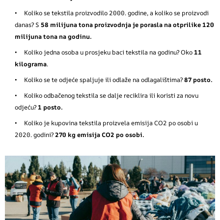
Koliko se tekstila proizvodilo 2000. godine, a koliko se proizvodi
danas? S
58 milijuna tona proizvodnja je porasla na otprilike 120
milijuna tona na godinu.
Koliko jedna osoba u prosjeku baci tekstila na godinu? Oko
11
kilograma
.
Koliko se te odjeće spaljuje ili odlaže na odlagalištima?
87 posto.
Koliko odbačenog tekstila se dalje reciklira ili koristi za novu
odjeću?
1 posto.
Koliko je kupovina tekstila proizvela emisija CO2 po osobi u
2020. godini?
270 kg emisija CO2 po osobi.