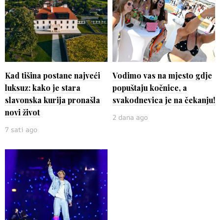
Kad tišina postane najveći
Vodimo vas na mjesto gdje
luksuz: kako je stara
popuštaju kočnice, a
slavonska kurija pronašla
svakodnevica je na čekanju!
novi život
2 dana ago
7 sati ago