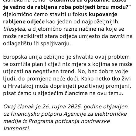
je važno da rabljena roba pobijedi brzu modu?”
djelomično ćemo staviti u fokus
kupovanje
rabljene odjeće
kao jedan od najpoželjnijih
lifesylea
, a djelomično razne načine na koje se
može reciklirati stara odjeća umjesto da završi na
odlagalištu ili spaljivanju.
Europska unija ozbiljno je shvatila ovaj problem
te osmilila plan i cijeli niz mjera s kojima se može
utjecati na negativan trend. No, bez dobre volje
ljudi, do promjena neće doći. Kako netko tko živi
u Hrvatskoj može doprinjeti pozitivnoj promjeni,
pisat ćemo u sljedećim člancima na ovu temu.
Ovaj članak je 26. rujna 2025. godine objavljen
uz financijsku potporu Agencije za elektroničke
medije iz Programa poticanja novinarske
izvrsnosti.