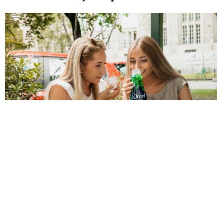
Foto: Promo
lifebuzz
12 mjeseci ago
Ako ste primijetili da vam netko u prolazu miriši
savršeno, ali ne možete točno definirati koji je