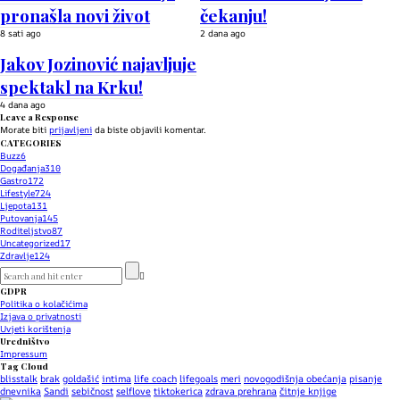
pronašla novi život
čekanju!
8 sati ago
2 dana ago
Jakov Jozinović najavljuje
spektakl na Krku!
4 dana ago
Leave a Response
Morate biti
prijavljeni
da biste objavili komentar.
CATEGORIES
Buzz
6
Događanja
310
Gastro
172
Lifestyle
724
Ljepota
131
Putovanja
145
Roditeljstvo
87
Uncategorized
17
Zdravlje
124
GDPR
Politika o kolačićima
Izjava o privatnosti
Uvjeti korištenja
Uredništvo
Impressum
Tag Cloud
blisstalk
brak
goldašić
intima
life coach
lifegoals
meri
novogodišnja obećanja
pisanje
dnevnika
Sandi
sebičnost
selflove
tiktokerica
zdrava prehrana
čitnje knjige