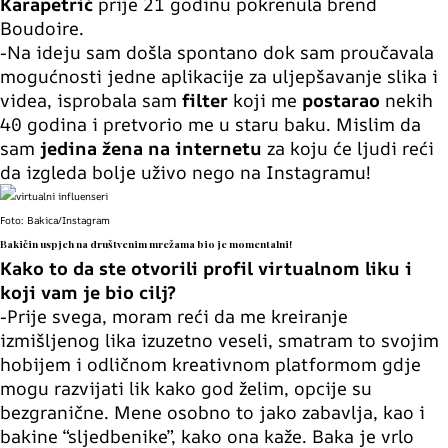
Karapetrić
prije 21 godinu pokrenula brend
Boudoire.
-Na ideju sam došla spontano dok sam proučavala
mogućnosti jedne aplikacije za uljepšavanje slika i
videa, isprobala sam
filter
koji me
postarao
nekih
40 godina i pretvorio me u staru baku. Mislim da
sam
jedina žena na internetu
za koju će ljudi reći
da izgleda bolje uživo nego na Instagramu!
Foto: Bakica/Instagram
Bakičin uspjeh na društvenim mrežama bio je momentalni!
Kako to da ste otvorili profil virtualnom liku i
koji vam je bio cilj?
-Prije svega, moram reći da me kreiranje
izmišljenog lika izuzetno veseli, smatram to svojim
hobijem i odličnom kreativnom platformom gdje
mogu razvijati lik kako god želim, opcije su
bezgranične. Mene osobno to jako zabavlja, kao i
bakine “sljedbenike”, kako ona kaže. Baka je vrlo