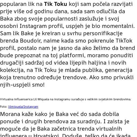
popularan lik na
Tik Toku
koji sam počela razvijati
prije više od godinu dana, sada sam odlučila da
Baka zbog svoje popularnosti zaslužuje i svoj
osobni Instagram profil, uspjeh je bio momentalni.
Sam lik Bake je kreiran u svrhu personifikacije
brenda Boudoir, naime kada smo pokrenule TikTok
profil, postalo nam je jasno da ako želimo da brend
bude prepoznat na toj platformi, moramo ponuditi
drugačiji sadržaj od videa lijepih haljina i novih
kolekcija, na Tik Toku je mlada publika, generacija
koja trenutno određuje trendove. Ako smo privukli
njih-uspjeli smo!
Virtualna influenserica Lil Miquela na instagramu surađuje s velikim svjetskim brendovima.
Foto:
lilmiquela/Instagram
Morana kaže kako je Baka već do sada dobila
ponude i drugih brendova za suradnju. I zaista je
moguće da je Baka začetnica trenda virtualnih
influenera u Hrvatskoj. Doduše, teško da će ikada