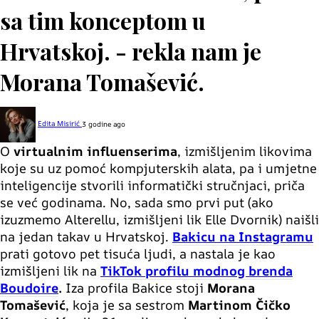
sa tim konceptom u
Hrvatskoj. - rekla nam je
Morana Tomašević.
Edita Misirić
3 godine ago
O
virtualnim influenserima
, izmišljenim likovima
koje su uz pomoć kompjuterskih alata, pa i umjetne
inteligencije stvorili informatički stručnjaci, priča
se već godinama. No, sada smo prvi put (ako
izuzmemo Alterellu, izmišljeni lik Elle Dvornik) naišli
na jedan takav u Hrvatskoj.
Bakicu na Instagramu
prati gotovo pet tisuća ljudi, a nastala je kao
izmišljeni lik na
TikTok profilu modnog brenda
Boudoire
.
Iza profila Bakice stoji
Morana
Tomašević
, koja je sa sestrom
Martinom Čičko