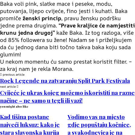
Baka voli pink, slatke mace i peseke, modu,
putovanja, lijepo cvijeće, fino jesti i kuhati. Baka
promiče
ženski princip
, pravu žensku podršku
jedne prema drugima.
“Prave kraljice će namjestiti
krunu jedna drugoj”
kaže Baka. Iz tog razloga, više
od 85%
followera
su žene! Nadam se i priželjkujem
da ću jednog dana biti točno takva baka koju sada
glumim!
U nekom momentu ću samo prestat koristit filter. –
za kraj nam je rekla Morana.
previous article
Rock Legende na zatvaranju Split Park Festivala
next article
Cvijeće je ukras kojeg možemo iskoristiti na razne
načine – ne samo u tegli ili vazi!
you might also like
Kad tišina postane
Vodimo vas na mjesto
najveći luksuz: kako je
gdje popuštaju kočnice,
stara slavonska kurija
a svakodnevica je na