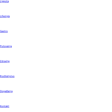
Ljepota
Lifestyle
Gastro
Putovanja
Zdravlje
Roditeljstvo
Događanja
Kontakt