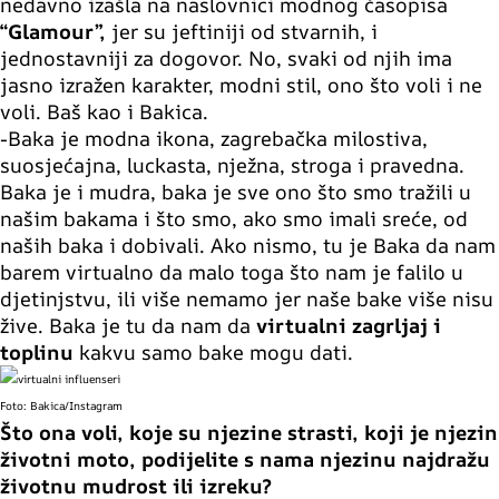
nedavno izašla na naslovnici modnog časopisa
“Glamour”,
jer su jeftiniji od stvarnih, i
jednostavniji za dogovor. No, svaki od njih ima
jasno izražen karakter, modni stil, ono što voli i ne
voli. Baš kao i Bakica.
-Baka je modna ikona, zagrebačka milostiva,
suosjećajna, luckasta, nježna, stroga i pravedna.
Baka je i mudra, baka je sve ono što smo tražili u
našim bakama i što smo, ako smo imali sreće, od
naših baka i dobivali. Ako nismo, tu je Baka da nam
barem virtualno da malo toga što nam je falilo u
djetinjstvu, ili više nemamo jer naše bake više nisu
žive. Baka je tu da nam da
virtualni zagrljaj i
toplinu
kakvu samo bake mogu dati.
Foto: Bakica/Instagram
Što ona voli, koje su njezine strasti, koji je njezin
životni moto, podijelite s nama njezinu najdražu
životnu mudrost ili izreku?