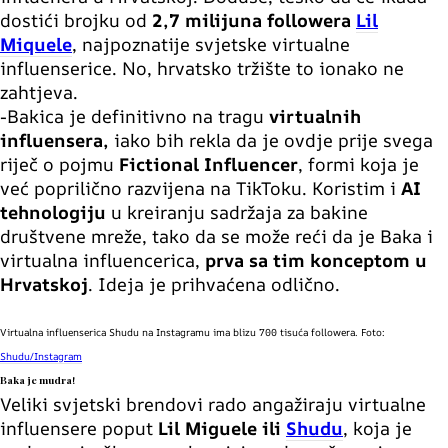
dostići brojku od
2,7 milijuna
followera
Lil
Miquele
, najpoznatije svjetske virtualne
influenserice. No, hrvatsko tržište to ionako ne
zahtjeva.
-Bakica je definitivno na tragu
virtualnih
influensera,
iako bih rekla da je ovdje prije svega
riječ o pojmu
Fictional Influencer
, formi koja je
već poprilično razvijena na TikToku. Koristim i
AI
tehnologiju
u kreiranju sadržaja za bakine
društvene mreže, tako da se može reći da je Baka i
virtualna influencerica,
prva sa tim konceptom u
Hrvatskoj
. Ideja je prihvaćena odlično.
Virtualna influenserica Shudu na Instagramu ima blizu 700 tisuća followera. Foto:
Shudu/Instagram
Baka je mudra!
Veliki svjetski brendovi rado angažiraju virtualne
influensere poput
Lil Miguele ili
Shudu
, koja je