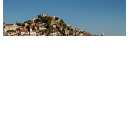
Foto: Pexels
lifebuzz
3 mjeseca ago
Nakon vrlo uspješnog prošlotjednog druženja u
Minerskoj, projekt „More koje nas hrani“ ove se
nedjelje nastavlja novom gastro-glazbenom
manifestacijom koja će se održati na Jadriji kraj