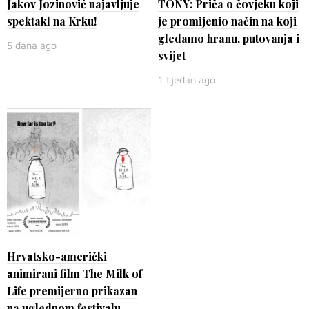
Jakov Jozinović najavljuje
TONY: Priča o čovjeku koji
spektakl na Krku!
je promijenio način na koji
gledamo hranu, putovanja i
5 dana ago
svijet
1 tjedan ago
Hrvatsko-američki
animirani film The Milk of
Life premijerno prikazan
na uglednom festivalu