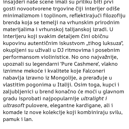
insajderi naše scene imali su priliku biti prvi
gosti novootvorene trgovine čiji interijer odiše
minimalizmom i toplinom, reflektirajući filozofiju
brenda koja se temelji na vrhunskim prirodnim
materijalima i vrhunskoj talijanskoj izradi. U
interijeru koji svakim detaljem čini običnu
kupovinu autentičnim iskustvom „tihog luksuza“,
okupljeni su uživali u DJ ritmovima i posebnim
performansom violinistice. No ono najvažnije,
upoznali su legendarni ‘Pure Cashmere’, vlakno
iznimne mekoće i kvalitete koje Falconeri
nabavlja izravno iz Mongolije, a prerađuje u
vlastitim pogonima u Italiji. Osim toga, kupci i
zaljubljenici u brend konačno će moći u glavnom
gradu isprobati najpopularnije
ultralight i
ultrasoft
pulovere, elegantne kardigane, ali i
komade iz nove kolekcije koji kombiniraju svilu,
pamuk i lan.