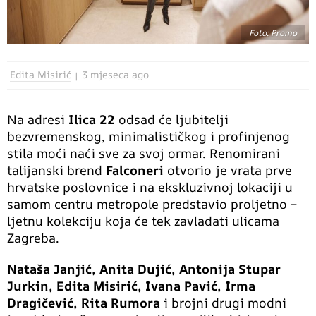
Foto: Promo
Edita Misirić
3 mjeseca ago
Na adresi
Ilica 22
odsad će ljubitelji
bezvremenskog, minimalističkog i profinjenog
stila moći naći sve za svoj ormar. Renomirani
talijanski brend
Falconeri
otvorio je vrata prve
hrvatske poslovnice i na ekskluzivnoj lokaciji u
samom centru metropole predstavio proljetno –
ljetnu kolekciju koja će tek zavladati ulicama
Zagreba.
Nataša Janjić, Anita Dujić, Antonija Stupar
Jurkin, Edita Misirić, Ivana Pavić, Irma
Dragičević, Rita Rumora
i brojni drugi modni