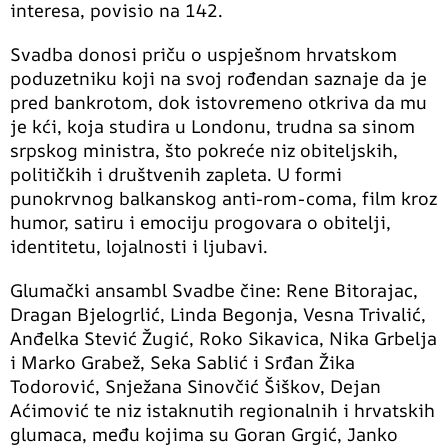
interesa, povisio na 142.
Svadba donosi priču o uspješnom hrvatskom
poduzetniku koji na svoj rođendan saznaje da je
pred bankrotom, dok istovremeno otkriva da mu
je kći, koja studira u Londonu, trudna sa sinom
srpskog ministra, što pokreće niz obiteljskih,
političkih i društvenih zapleta. U formi
punokrvnog balkanskog anti-rom-coma, film kroz
humor, satiru i emociju progovara o obitelji,
identitetu, lojalnosti i ljubavi.
Glumački ansambl Svadbe čine: Rene Bitorajac,
Dragan Bjelogrlić, Linda Begonja, Vesna Trivalić,
Anđelka Stević Žugić, Roko Sikavica, Nika Grbelja
i Marko Grabež, Seka Sablić i Srđan Žika
Todorović, Snježana Sinovčić Šiškov, Dejan
Aćimović te niz istaknutih regionalnih i hrvatskih
glumaca, među kojima su Goran Grgić, Janko