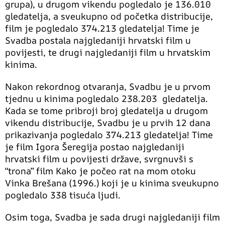
grupa), u drugom vikendu pogledalo je 136.010
gledatelja, a sveukupno od početka distribucije,
film je pogledalo 374.213 gledatelja! Time je
Svadba postala najgledaniji hrvatski film u
povijesti, te drugi najgledaniji film u hrvatskim
kinima.
Nakon rekordnog otvaranja, Svadbu je u prvom
tjednu u kinima pogledalo 238.203 gledatelja.
Kada se tome pribroji broj gledatelja u drugom
vikendu distribucije, Svadbu je u prvih 12 dana
prikazivanja pogledalo 374.213 gledatelja! Time
je film Igora Šeregija postao najgledaniji
hrvatski film u povijesti države, svrgnuvši s
“trona” film Kako je počeo rat na mom otoku
Vinka Brešana (1996.) koji je u kinima sveukupno
pogledalo 338 tisuća ljudi.
Osim toga, Svadba je sada drugi najgledaniji film