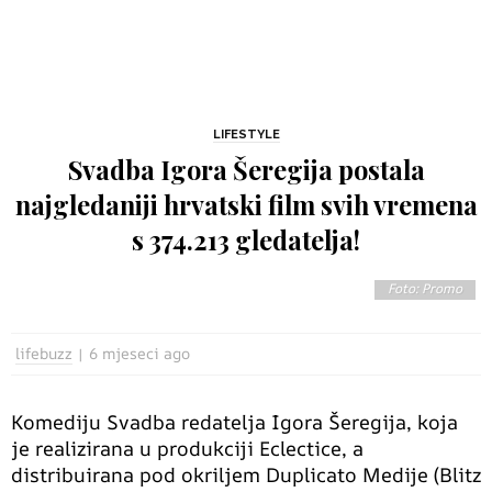
LIFESTYLE
Svadba Igora Šeregija postala
najgledaniji hrvatski film svih vremena
s 374.213 gledatelja!
Foto: Promo
lifebuzz
6 mjeseci ago
Komediju Svadba redatelja Igora Šeregija, koja
je realizirana u produkciji Eclectice, a
distribuirana pod okriljem Duplicato Medije (Blitz