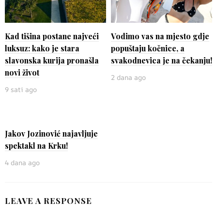
Kad tišina postane najveći
Vodimo vas na mjesto gdje
luksuz: kako je stara
popuštaju kočnice, a
slavonska kurija pronašla
svakodnevica je na čekanju!
novi život
2 dana ago
9 sati ago
Jakov Jozinović najavljuje
spektakl na Krku!
4 dana ago
LEAVE A RESPONSE