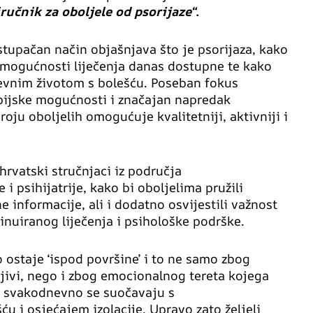
ručnik za oboljele od psorijaze“
.
stupačan način objašnjava što je psorijaza, kako
 mogućnosti liječenja danas dostupne te kako
evnim životom s bolešću. Poseban fokus
pijske mogućnosti i značajan napredak
oju oboljelih omogućuje kvalitetniji, aktivniji i
hrvatski stručnjaci iz područja
 i psihijatrije, kako bi oboljelima pružili
e informacije, ali i dodatno osvijestili važnost
nuiranog liječenja i psihološke podrške.
o ostaje ‘ispod površine’ i to ne samo zbog
ljivi, nego i zbog emocionalnog tereta kojega
i svakodnevno se suočavaju s
 i osjećajem izolacije. Upravo zato željeli