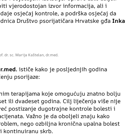
iti vjerodostojan izvor informacija, ali i
daje osjećaj kontrole, a podrška osjećaj da
jednica Društvo psorijatičara Hrvatske gđa
Inka
of. dr. sc. Marija Kaštelan, dr.med.
dr.med.
ističe kako je posljednjih godina
čenju psorijaze:
nim terapijama koje omogućuju znatno bolju
et ili dvadeset godina. Cilj liječenja više nije
ć postizanje dugotrajne kontrole bolesti i
acijenata. Važno je da oboljeli znaju kako
problem, nego ozbiljna kronična upalna bolest
 i kontinuiranu skrb.