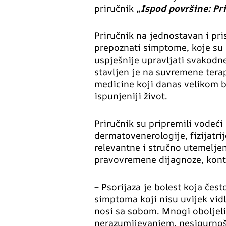
priručnik
„Ispod površine: Pri
Priručnik na jednostavan i pri
prepoznati simptome, koje su
uspješnije upravljati svakodn
stavljen je na suvremene tera
medicine koji danas velikom br
ispunjeniji život.
Priručnik su pripremili vodeći 
dermatovenerologije, fizijatrije
relevantne i stručno utemeljen
pravovremene dijagnoze, konti
– Psorijaza je bolest koja čest
simptoma koji nisu uvijek vid
nosi sa sobom. Mnogi oboljel
nerazumijevanjem, nesigurnošću