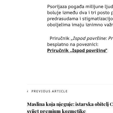
Psorijaza pogađa milijune ljud
boluje između dva i tri posto 
predrasudama i stigmatizacijo
oboljelima imaju iznimno važ
Priručnik
„Ispod površine: Pr
besplatno na poveznici:
Priručnik „Ispod površine“
PREVIOUS ARTICLE
Maslina koja njeguje: istarska obitelj 
svijet premium kozmetike