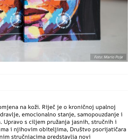
Foto: Mario Poje
mjena na koži. Riječ je o kroničnoj upalnoj
 zdravlje, emocionalno stanje, samopouzdanje i
 Upravo s ciljem pružanja jasnih, stručnih i
ima i njihovim obiteljima, Društvo psorijatičara
nim stručnjacima predstavlja novi