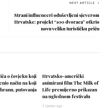
NEXT ARTICLE
Strani influenceri oduševljeni sjeverom
Hrvatske: projekt “100 dvoraca” otkrio
novu veliku turističku priču
ča o čovjeku koji
Hrvatsko-američki
enio način na koji
animirani film The Milk of
hranu, putovanja
Life premijerno prikazan
na uglednom festivalu
1 tjedan ago