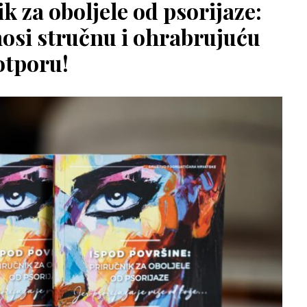
k za oboljele od psorijaze:
osi stručnu i ohrabrujuću
otporu!