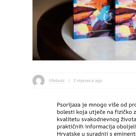
lifebuzz
2 mjeseca ago
Psorijaza je mnogo više od pro
bolesti koja utječe na fizičko
kvalitetu svakodnevnog života.
praktičnih informacija oboljel
Hrvatske u suradnji s eminent