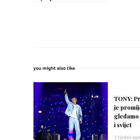
you might also like
TONY: Pri
je promij
gledamo 
i svijet
1 tjedan ago