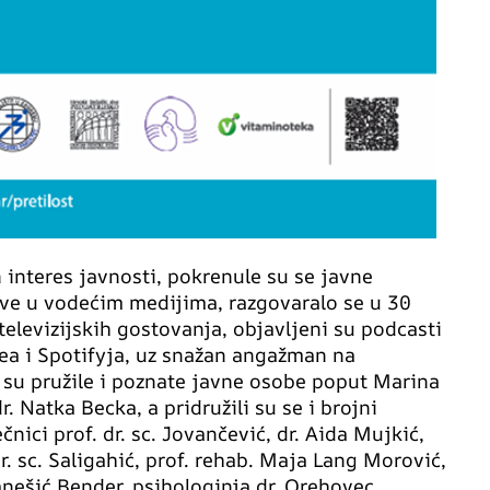
 interes javnosti, pokrenule su se javne
jave u vodećim medijima, razgovaralo se u 30
 televizijskih gostovanja, objavljeni su podcasti
a i Spotifyja, uz snažan angažman na
su pružile i poznate javne osobe poput Marina
r. Natka Becka, a pridružili su se i brojni
čnici prof. dr. sc. Jovančević, dr. Aida Mujkić,
dr. sc. Saligahić, prof. rehab. Maja Lang Morović,
ranešić Bender, psihologinja dr. Orehovec,