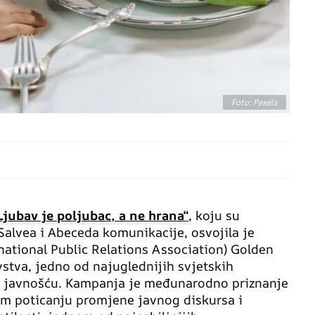
Foto: Pexels
Ljubav je poljubac, a ne hrana“
, koju su
 Salvea i Abeceda komunikacije, osvojila je
national Public Relations Association) Golden
vstva, jedno od najuglednijih svjetskih
s javnošću. Kampanja je međunarodno priznanje
om poticanju promjene javnog diskursa i