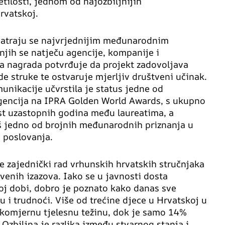
etilosti, jednom od najozbiljnijih
rvatskoj.
atraju se najvrjednijim međunarodnim
 njih se natječu agencije, kompanije i
a, a nagrada potvrđuje da projekt zadovoljava
 struke te ostvaruje mjerljiv društveni učinak.
nikacije učvrstila je status jedne od
agencija na IPRA Golden World Awards, s ukupno
st uzastopnih godina među laureatima, a
još jedno od brojnih međunarodnih priznanja u
a poslovanja.
 zajednički rad vrhunskih hrvatskih stručnjaka
venih izazova. Iako se u javnosti dosta
loj dobi, dobro je poznato kako danas sve
u i trudnoći. Više od trećine djece u Hrvatskoj u
ekomjernu tjelesnu težinu, dok je samo 14%
 Ozbiljna je razlika između stvarnog stanja i