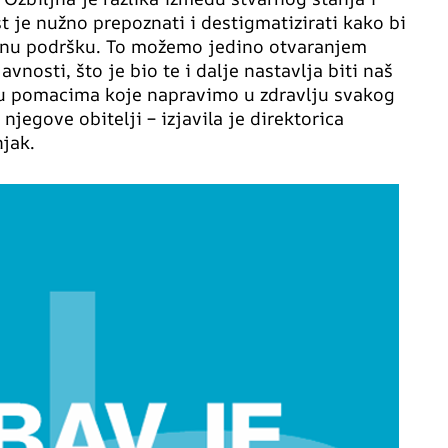
st je nužno prepoznati i destigmatizirati kako bi
tručnu podršku. To možemo jedino otvaranjem
vnosti, što je bio te i dalje nastavlja biti naš
 u pomacima koje napravimo u zdravlju svakog
jegove obitelji – izjavila je direktorica
njak.