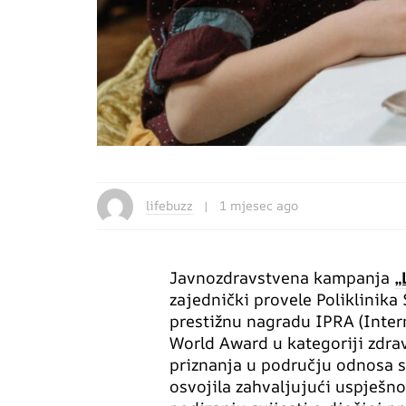
lifebuzz
1 mjesec ago
Javnozdravstvena kampanja
„
zajednički provele Poliklinika
prestižnu nagradu IPRA (Inter
World Award u kategoriji zdra
priznanja u području odnosa 
osvojila zahvaljujući uspješn