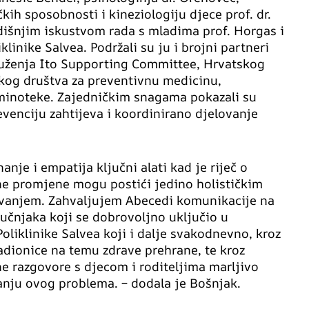
kih sposobnosti i kineziologiju djece prof. dr.
odišnjim iskustvom rada s mladima prof. Horgas i
liklinike Salvea. Podržali su ju i brojni partneri
uženja Ito Supporting Committee, Hrvatskog
skog društva za preventivnu medicinu,
aminoteke. Zajedničkim snagama pokazali su
evenciju zahtijeva i koordinirano djelovanje
nje i empatija ključni alati kad je riječ o
ajne promjene mogu postići jedino holističkim
ovanjem. Zahvaljujem Abecedi komunikacije na
čnjaka koji se dobrovoljno uključio u
oliklinike Salvea koji i dalje svakodnevno, kroz
adionice na temu zdrave prehrane, te kroz
ne razgovore s djecom i roditeljima marljivo
vanju ovog problema. – dodala je Bošnjak.