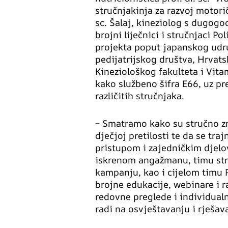
stručnjakinja za razvoj motorič
sc. Šalaj, kineziolog s dugog
brojni liječnici i stručnjaci Po
projekta poput japanskog udr
pedijatrijskog društva, Hrvat
Kineziološkog fakulteta i Vit
kako službeno šifra E66, uz pr
različitih stručnjaka.
– Smatramo kako su stručno zna
dječjoj pretilosti te da se tr
pristupom i zajedničkim djel
iskrenom angažmanu, timu stru
kampanju, kao i cijelom timu P
brojne edukacije, webinare i r
redovne preglede i individual
radi na osvještavanju i rješa