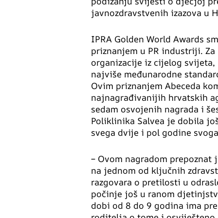
podizanju svijesti o dječjoj pr
javnozdravstvenih izazova u H
IPRA Golden World Awards sm
priznanjem u PR industriji. Za
organizacije iz cijelog svijet
najviše međunarodne standarde
Ovim priznanjem Abeceda komu
najnagrađivanijih hrvatskih 
sedam osvojenih nagrada i še
Poliklinika Salvea je dobila 
svega dvije i pol godine svog
– Ovom nagradom prepoznat je
na jednom od ključnih zdravst
razgovara o pretilosti u odras
počinje još u ranom djetinjstv
dobi od 8 do 9 godina ima pr
roditelja o tome i osviješteno.