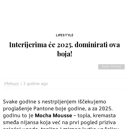
LIFESTYLE
Interijerima će 2025. dominirati ova
boja!
Foto: Promo
lifebuzz
2 godine ago
Svake godine s nestrpljenjem iščekujemo
proglašenje Pantone boje godine, a za 2025.
godinu to je
Mocha Mousse
– topla, kremasta
smeđa nijansa koja već na prvi pogled priziva