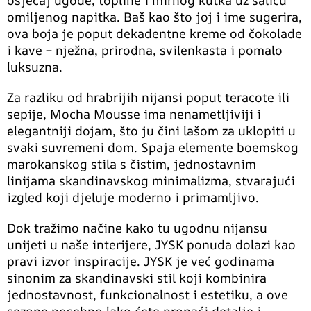
osjećaj ugode, topline i mirnog kutka uz šalicu
omiljenog napitka. Baš kao što joj i ime sugerira,
ova boja je poput dekadentne kreme od čokolade
i kave – nježna, prirodna, svilenkasta i pomalo
luksuzna.
Za razliku od hrabrijih nijansi poput teracote ili
sepije, Mocha Mousse ima nenametljiviji i
elegantniji dojam, što ju čini lašom za uklopiti u
svaki suvremeni dom. Spaja elemente boemskog
marokanskog stila s čistim, jednostavnim
linijama skandinavskog minimalizma, stvarajući
izgled koji djeluje moderno i primamljivo.
Dok tražimo načine kako tu ugodnu nijansu
unijeti u naše interijere, JYSK ponuda dolazi kao
pravi izvor inspiracije. JYSK je već godinama
sinonim za skandinavski stil koji kombinira
jednostavnost, funkcionalnost i estetiku, a ove