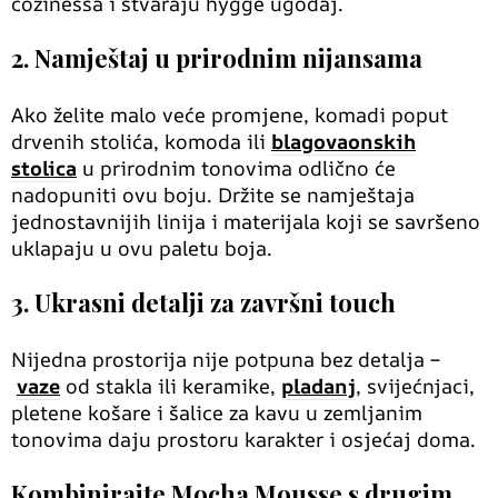
cozinessa i stvaraju hygge ugođaj.
2. Namještaj u prirodnim nijansama
Ako želite malo veće promjene, komadi poput
drvenih stolića, komoda ili
blagovaonskih
stolica
u prirodnim tonovima odlično će
nadopuniti ovu boju. Držite se namještaja
jednostavnijih linija i materijala koji se savršeno
uklapaju u ovu paletu boja.
3. Ukrasni detalji za završni touch
Nijedna prostorija nije potpuna bez detalja –
vaze
od stakla ili keramike,
pladanj
, svijećnjaci,
pletene košare i šalice za kavu u zemljanim
tonovima daju prostoru karakter i osjećaj doma.
Kombinirajte Mocha Mousse s drugim