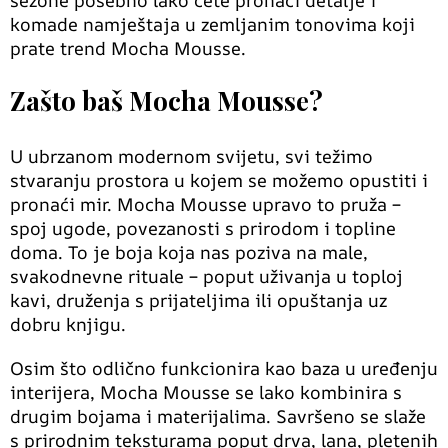
sezone posebno lako ćete pronaći detalje i
komade namještaja u zemljanim tonovima koji
prate trend Mocha Mousse.
Zašto baš Mocha Mousse?
U ubrzanom modernom svijetu, svi težimo
stvaranju prostora u kojem se možemo opustiti i
pronaći mir. Mocha Mousse upravo to pruža –
spoj ugode, povezanosti s prirodom i topline
doma. To je boja koja nas poziva na male,
svakodnevne rituale – poput uživanja u toploj
kavi, druženja s prijateljima ili opuštanja uz
dobru knjigu.
Osim što odlično funkcionira kao baza u uređenju
interijera, Mocha Mousse se lako kombinira s
drugim bojama i materijalima. Savršeno se slaže
s prirodnim teksturama poput drva, lana, pletenih