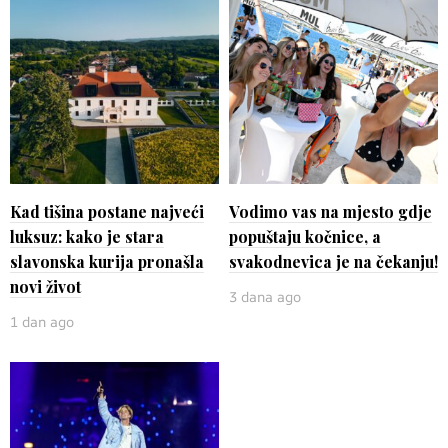
Kad tišina postane najveći
Vodimo vas na mjesto gdje
luksuz: kako je stara
popuštaju kočnice, a
slavonska kurija pronašla
svakodnevica je na čekanju!
novi život
3 dana ago
1 dan ago