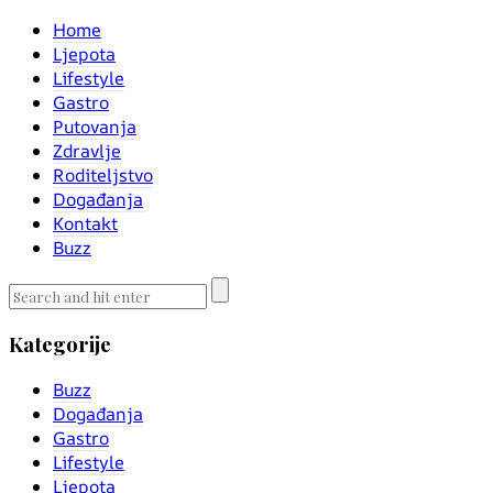
Home
Ljepota
Lifestyle
Gastro
Putovanja
Zdravlje
Roditeljstvo
Događanja
Kontakt
Buzz
Kategorije
Buzz
Događanja
Gastro
Lifestyle
Ljepota