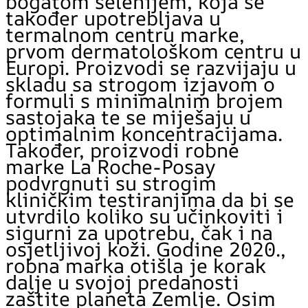
bogatom selenijem, koja se
također upotrebljava u
termalnom centru marke,
prvom dermatološkom centru u
Europi. Proizvodi se razvijaju u
skladu sa strogom izjavom o
formuli s minimalnim brojem
sastojaka te se miješaju u
optimalnim koncentracijama.
Također, proizvodi robne
marke La Roche-Posay
podvrgnuti su strogim
kliničkim testiranjima da bi se
utvrdilo koliko su učinkoviti i
sigurni za upotrebu, čak i na
osjetljivoj koži. Godine 2020.,
robna marka otišla je korak
dalje u svojoj predanosti
zaštite planeta Zemlje. Osim