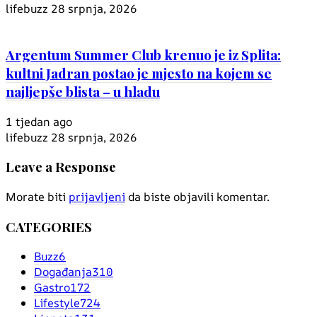
lifebuzz
28 srpnja, 2026
Argentum Summer Club krenuo je iz Splita:
kultni Jadran postao je mjesto na kojem se
najljepše blista – u hladu
1 tjedan ago
lifebuzz
28 srpnja, 2026
Leave a Response
Morate biti
prijavljeni
da biste objavili komentar.
CATEGORIES
Buzz
6
Događanja
310
Gastro
172
Lifestyle
724