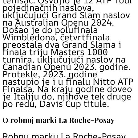
tenisač. Osvojio je 12 ATP Tour
pojedinačnih naslova,
uključujući Grand Slam naslov
na Australian Openu 2024.
Došao je do polufinala
Wimbledona, četvrtfinala
preostala dva Grand Slama i
finala triju Masters 1000
turnira, uključujući naslov na
Canadian Openu 2023. godine.
Protekle, 2023. godine
nastupio je i u finalu Nitto ATP
Finalsa. Na kraju godine doveo
je Italiju do, njihove tek druge
po redu, Davis Cup titule.
O robnoj marki La Roche-Posay
Robnu marku La Roche-Posay