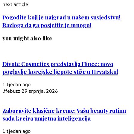
next article
Pogodite koji je najgrad u našem susjedstvu!
Razloga da ga posjetite je mnogo!
you might also like
Divote Cosmetics predstavlja Hince: novo
poglavlje korejske ljepote stiže u Hrvatsku!
1 tjedan ago
lifebuzz
29 srpnja, 2026
Zaboravite klasične kreme: Vašu beauty rutinu
sada kreira umjetna inteligencija
1 tjedan ago