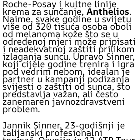
Roche-Posay i kultne linije
krema za sunčanje,
Anthelios
.
Naime, svake godine u svijetu
više od 320 tisuća osoba oboli
od melanoma kože što se u
određenoj mjeri može pripisati
i neadekvatnoj zaštiti prilikom
izlaganja suncu. Upravo Sinner,
koji cijele godine trenira i igra
pod vedrim nebom, idealan je
partner u kampanji podizanja
svijesti o zaštiti od sunca, što
predstavlja važan, ali često
zanemaren javnozdravstveni
problem.
Jannik Sinner, 23-godišnji je
talijanski profesionalni