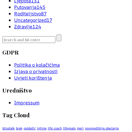
Ljepota
131
Putovanja
145
Roditeljstvo
87
Uncategorized
17
Zdravlje
124
GDPR
Politika o kolačićima
Izjava o privatnosti
Uvjeti korištenja
Uredništvo
Impressum
Tag Cloud
blisstalk
brak
goldašić
intima
life coach
lifegoals
meri
novogodišnja obećanja