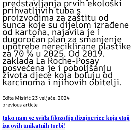
predstavljanja prvih ekološki
prihvatljivih tuba s
proizvodima za zaštitu od
sunca koje su dijelom izrađene
od kartona, najavila je i
dugoročan plan za smanjenje
upotrebe nereciklirane plastike
za 70 % u 2025. Od 2019.
zaklada La Roche-Posay
posvećena je i poboljšanju
života djece koja boluju od
karcinoma i njihovih obitelji.
Edita Misirić
23 veljače, 2024
previous article
Jako nam se sviđa filozofija dizajnerice koja stoji
iza ovih unikatnih torbi!