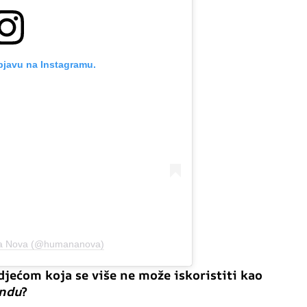
bjavu na Instagramu.
na Nova (@humananova)
jećom koja se više ne može iskoristiti kao
andu
?