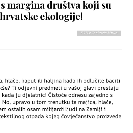
s margina društva koji su
 hrvatske ekologije!
FOTO: Jankovic Mirko
, hlače, kaput ili haljina kada ih odlučite baciti
kše? Ti odjevni predmeti u vašoj glavi prestaju
 kada ju djelatnici Čistoće odnesu zajedno s
No, upravo u tom trenutku ta majica, hlače,
em ostalih osam milijardi ljudi na Zemlji i
 tekstilnog otpada kojeg čovječanstvo proizvede