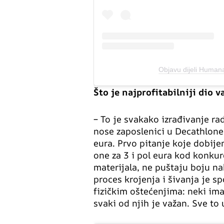
Objavu dijeli Huma
Što je najprofitabilniji dio 
– To je svakako izrađivanje ra
nose zaposlenici u Decathloneu
eura. Prvo pitanje koje dobij
one za 3 i pol eura kod konkur
materijala, ne puštaju boju nak
proces krojenja i šivanja je spo
fizičkim oštećenjima: neki ima
svaki od njih je važan. Sve to u