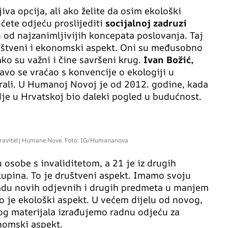
iva opcija, ali ako želite da osim ekološki
ćete odjeću proslijediti
socijalnoj zadruzi
n od najzanimljivijih koncepata poslovanja. Taj
društveni i ekonomski aspekt. Oni su međusobno
ko su važni i čine savršeni krug.
Ivan Božić,
avo se vraćao s konvencije o ekologiji u
rali. U Humanoj Novoj je od 2012. godine, kada
je u Hrvatskoj bio daleki pogled u budućnost.
pravitelj Humane Nove. Foto: IG/Humananova
osobe s invaliditetom, a 21 je iz drugih
kupina. To je društveni aspekt. Imamo svoju
radu novih odjevnih i drugih predmeta u manjem
 To je ekološki aspekt. U većem dijelu od novog,
vog materijala izrađujemo radnu odjeću za
onomski aspekt.