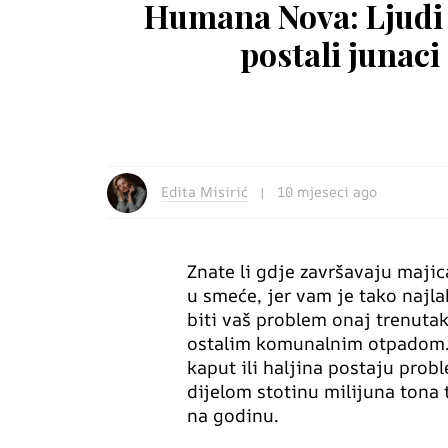
Humana Nova: Ljudi 
postali junaci
Edita Misirić
10 mjeseci ago
Znate li gdje završavaju majica
u smeće, jer vam je tako najla
biti vaš problem onaj trenutak
ostalim komunalnim otpadom. 
kaput ili haljina postaju probl
dijelom stotinu milijuna tona
na godinu.