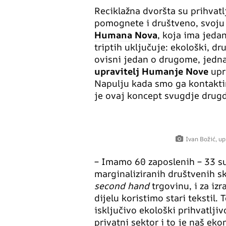
Reciklažna dvoršta su prihvatlj
pomognete i društveno, svoju 
Humana Nova
, koja ima jeda
triptih uključuje: ekološki, 
ovisni jedan o drugome, jedna
upravitelj Humanje Nove
upr
Napulju kada smo ga kontakti
je ovaj koncept svugdje drugd
Ivan Božić, u
– Imamo 60 zaposlenih – 33 su 
marginaliziranih društvenih s
second hand
trgovinu, i za iz
dijelu koristimo stari tekstil.
isključivo ekološki prihvatlji
privatni sektor i to je naš ek