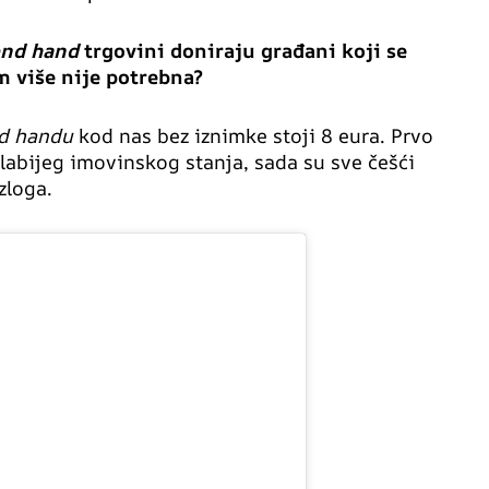
ond hand
trgovini doniraju građani koji se
m više nije potrebna?
d handu
kod nas bez iznimke stoji 8 eura. Prvo
labijeg imovinskog stanja, sada su sve češći
zloga.