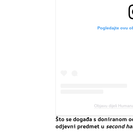
Pogledajte ovu o
Objavu dijeli Huma
Što se događa s doniranom od
odjevni predmet u
second h