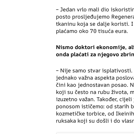
– Jedan vrlo mali dio iskorist
posto prosljeđujemo Regeneracij
tkaninu koja se dalje koristi. 
plaćamo oko 70 tisuća eura.
Nismo doktori ekonomije, ali 
onda plaćati za njegovo zbri
– Nije samo stvar isplativosti
jednako važna aspekta poslov
čini kao jednostavan posao. N
koji su često na rubu života, m
izuzetno važan. Također, cijeli
ponosom ističemo: od starih 
kozmetičke torbice, od Ikeini
ruksaka koji su došli i do vlas