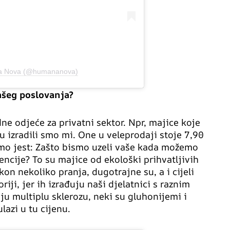
na Nova (@humananova)
vašeg poslovanja?
dne odjeće za privatni sektor. Npr, majice koje
 izradili smo mi. One u veleprodaji stoje 7,90
emo jest: Zašto bismo uzeli vaše kada možemo
encije? To su majice od ekološki prihvatljivih
on nekoliko pranja, dugotrajne su, a i cijeli
riji, jer ih izrađuju naši djelatnici s raznim
ju multiplu sklerozu, neki su gluhonijemi i
lazi u tu cijenu.