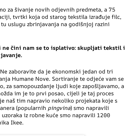
imo za šivanje novih odjevnih predmeta, a 75
i, tvrtki koja od starog tekstila izrađuje filc,
I tu uslugu zbrinjavanja na godišnjoj razini
ne čini nam se to isplativo: skupljati tekstil i
njavanje.
. Ne zaboravite da je ekonomski jedan od tri
anja Humane Nove. Sortiranje te odjeće vam se
o, za samopouzdanje ljudi koje zapošljavamo, a
ožda im je to prvi posao, cijeli je taj proces
 je naš tim napravio nekoliko projekata koje s
banera (popularnih
pingvina
) smo napravili
h uzoraka iz robne kuće smo napravili 1200
nika Ikee.