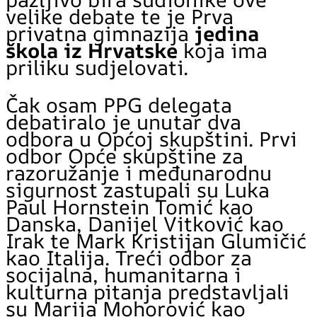
velike debate te je Prva
privatna gimnazija
jedina
škola iz Hrvatske
koja ima
priliku sudjelovati.
Čak osam PPG delegata
debatiralo je unutar dva
odbora u Općoj skupštini. Prvi
odbor Opće skupštine za
razoružanje i međunarodnu
sigurnost zastupali su Luka
Paul Hornstein Tomić kao
Danska, Danijel Vitković kao
Irak te Mark Kristijan Glumičić
kao Italija. Treći odbor za
socijalna, humanitarna i
kulturna pitanja predstavljali
su Marija Mohorović kao