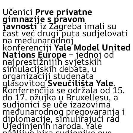
Učenici
Prve privatne
gimnazije s pravom
javnosti
iz Zagreba imali su
čast već drugi puta sudjelovati
na međunarodnoj
konferenciji
Yale Model United
Nations Europe
– jednoj od
najprestižnijih svjetskih
simulacijskih debata, u
organizaciji studenata
glasovitog
Sveučilišta Yale
.
Konferencija se održala od 15.
do 17. ožujka u Bruxellesu, a
sudionici se uče izazovima
međunarodnog pregovaranja i
diplomacije, simulirajući rad
Ujedinjenih naroda. Yale
pažljivo bira sudionike ove