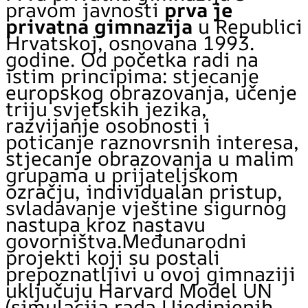
pravom javnosti
prva je
privatna gimnazija
u Republici
Hrvatskoj, osnovana 1993.
godine. Od početka radi na
istim principima: stjecanje
europskog obrazovanja, učenje
triju svjetskih jezika,
razvijanje osobnosti i
poticanje raznovrsnih interesa,
stjecanje obrazovanja u malim
grupama u prijateljskom
ozračju, individualan pristup,
svladavanje vještine sigurnog
nastupa kroz nastavu
govorništva.Međunarodni
projekti koji su postali
prepoznatljivi u ovoj gimnaziji
uključuju Harvard Model UN
(simulacija rada Ujedinjenih