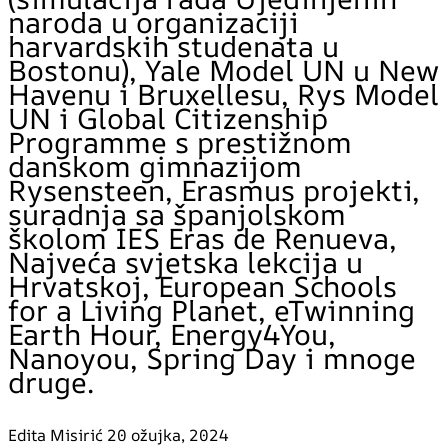
naroda u organizaciji
harvardskih studenata u
Bostonu), Yale Model UN u New
Havenu i Bruxellesu, Rys Model
UN i Global Citizenship
Programme s prestižnom
danskom gimnazijom
Rysensteen, Erasmus projekti,
suradnja sa španjolskom
školom IES Eras de Renueva,
Najveća svjetska lekcija u
Hrvatskoj, European Schools
for a Living Planet, eTwinning
Earth Hour, Energy4You,
Nanoyou, Spring Day i mnoge
druge.
Edita Misirić
20 ožujka, 2024