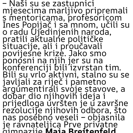
– Naši su se zastupnici
mjesecima marljivo pripremali
s mentoricama, profesoricom
Ines Popijač i sa mnom, učili su
o radu Ujedinjenih naroda,
pratili aktualne političke
situacije, ali i proučavali
povijesne krize. Jako smo
ponosni na njih jer su na
konferenciji bili izvrstan tim.
Bili su vrlo aktivni, stalno su se
javljali za riječ i pametno
argumentirali svoje stavove, a
dobar dio njihovih ideja i
prijedloga uvršten je u završne
rezolucije njihovih odbora, što
nas posebno veseli – objasnila
je ravnateljica Prve privatne
gimnazije
Maja Breitenfeld
.