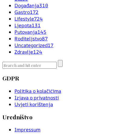
Događanja
310
Gastro
172
Lifestyle
724
Ljepota
131
Putovanja
145
Roditeljstvo
87
Uncategorized
17
Zdravlje
124
GDPR
Politika o kolačićima
Izjava o privatnosti
Uvjeti korištenja
Uredništvo
Impressum