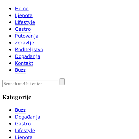
Home
Ljepota
Lifestyle
Gastro
Putovanja
Zdravlje
Roditeljstvo
Događanja
Kontakt
Buzz
Kategorije
Buzz
Događanja
Gastro
Lifestyle
Ljepota