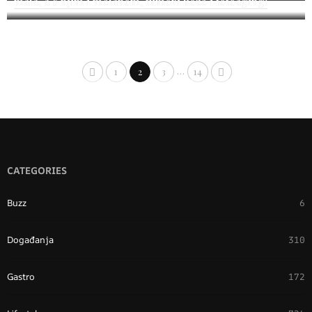
mala, a s njim i melanom, tumori kože i fotoaging!
…
1
2
3
14
CATEGORIES
Buzz
6
Događanja
310
Gastro
172