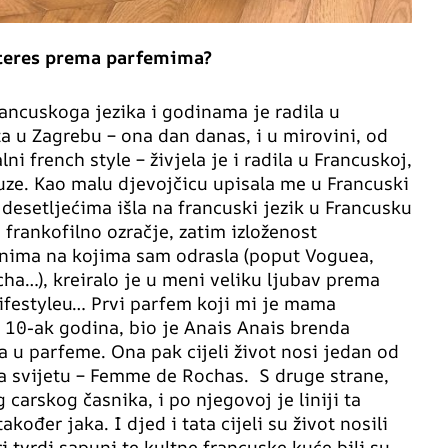
nteres prema parfemima?
ancuskoga jezika i godinama je radila u
a u Zagrebu – ona dan danas, i u mirovini, od
ni french style – živjela je i radila u Francuskoj,
cuze. Kao malu djevojčicu upisala me u Francuski
 desetljećima išla na francuski jezik u Francusku
i frankofilno ozračje, zatim izloženost
nima na kojima sam odrasla (poput Voguea,
tcha…), kreiralo je u meni veliku ljubav prema
ifestyleu… Prvi parfem koji mi je mama
 10-ak godina, bio je Anais Anais brenda
la u parfeme. Ona pak cijeli život nosi jedan od
a svijetu – Femme de Rochas. S druge strane,
 carskog časnika, i po njegovoj je liniji ta
akođer jaka. I djed i tata cijeli su život nosili
i tvrdi sapuni te kultne francuske kuće bili su