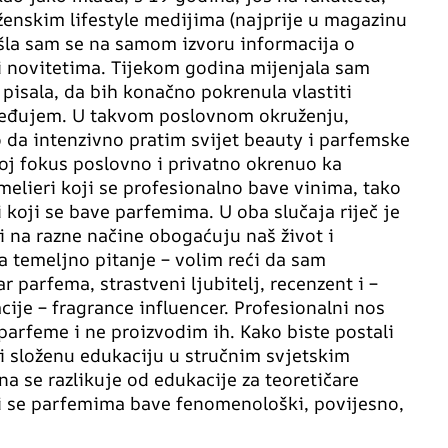
ženskim lifestyle medijima (najprije u magazinu
našla sam se na samom izvoru informacija o
i novitetima. Tijekom godina mijenjala sam
 pisala, da bih konačno pokrenula vlastiti
ređujem. U takvom poslovnom okruženju,
 da intenzivno pratim svijet beauty i parfemske
oj fokus poslovno i privatno okrenuo ka
lieri koji se profesionalno bave vinima, tako
i koji se bave parfemima. U oba slučaja riječ je
i na razne načine obogaćuju naš život i
na temeljno pitanje – volim reći da sam
 parfema, strastveni ljubitelj, recenzent i –
cije – fragrance influencer. Profesionalni nos
parfeme i ne proizvodim ih. Kako biste postali
i složenu edukaciju u stručnim svjetskim
a se razlikuje od edukacije za teoretičare
i se parfemima bave fenomenološki, povijesno,