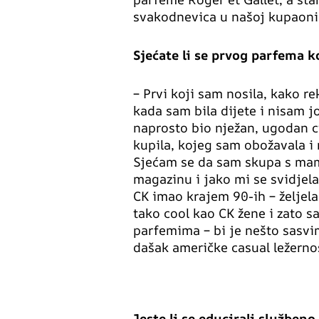
svakodnevica u našoj kupaoni
Sjećate li se prvog parfema ko
– Prvi koji sam nosila, kako r
kada sam bila dijete i nisam j
naprosto bio nježan, ugodan c
kupila, kojeg sam obožavala i 
Sjećam se da sam skupa s ma
magazinu i jako mi se svidjela
CK imao krajem 90-ih – željela
tako cool kao CK žene i zato s
parfemima – bi je nešto sasvi
dašak američke casual ležerno
Jeste li se educirali služben