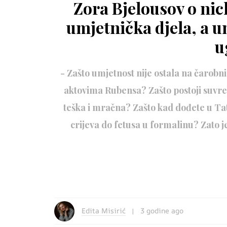
Zora Bjelousov o ni
umjetnička djela, a um
u
- Zašto umjetnost nije ostala na čaro
aktovima Rubensa? Zašto postoji suvr
teška i mračna? Zašto kad dođete u Ta
crijeva do fetusa u formalinu? Zato j
Edita Misirić
3 godine ago