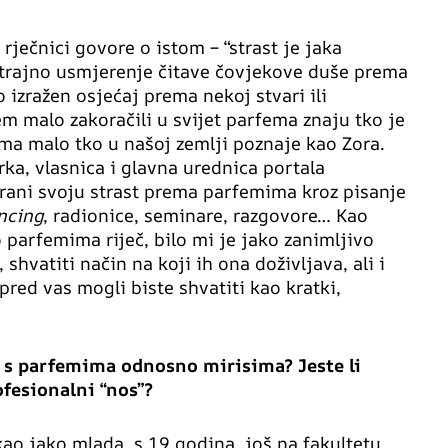
 rječnici govore o istom – “strast je jaka
k trajno usmjerenje čitave čovjekove duše prema
 izražen osjećaj prema nekoj stvari ili
m malo zakoračili u svijet parfema znaju tko je
ema malo tko u našoj zemlji poznaje kao Zora.
ka, vlasnica i glavna urednica portala
rani svoju strast prema parfemima kroz pisanje
ncing
, radionice, seminare, razgovore… Kao
parfemima riječ, bilo mi je jako zanimljivo
 shvatiti način na koji ih ona doživljava, ali i
pred vas mogli biste shvatiti kao kratki,
s s parfemima odnosno mirisima? Jeste li
ofesionalni “nos”?
ao jako mlada, s 19 godina, još na fakultetu,