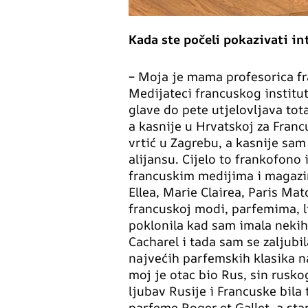
Kada ste počeli pokazivati i
– Moja je mama profesorica fr
Medijateci francuskog institut
glave do pete utjelovljava total
a kasnije u Hrvatskoj za Fran
vrtić u Zagrebu, a kasnije sam
alijansu. Cijelo to frankofono 
francuskim medijima i magazi
Ellea, Marie Clairea, Paris Ma
francuskoj modi, parfemima, l
poklonila kad sam imala nekih
Cacharel i tada sam se zaljubi
najvećih parfemskih klasika n
moj je otac bio Rus, sin ruskog
ljubav Rusije i Francuske bila t
parfeme Roger et Gallet, a star