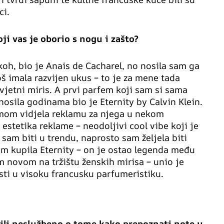
ci.
ji vas je oborio s nogu i zašto?
ekoh, bio je Anais de Cacharel, no nosila sam ga
oš imala razvijen ukus – to je za mene tada
vjetni miris. A prvi parfem koji sam si sama
nosila godinama bio je Eternity by Calvin Klein.
mom vidjela reklamu za njega u nekom
 estetika reklame – neodoljivi cool vibe koji je
 sam biti u trendu, naprosto sam željela biti
am kupila Eternity – on je ostao legenda među
m novom na tržištu ženskih mirisa – unio je
sti u visoku francusku parfumeristiku.
o ili neslužbeno o tome kako prepoznati note u