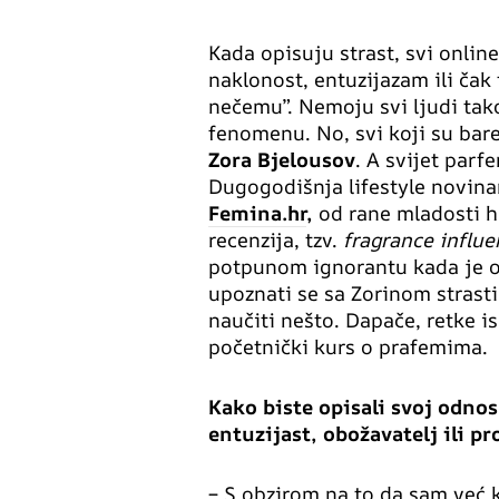
Kada opisuju strast, svi online
naklonost, entuzijazam ili ča
nečemu”. Nemoju svi ljudi tako
fenomenu. No, svi koji su bare
Zora Bjelousov
. A svijet parf
Dugogodišnja lifestyle novinar
Femina.hr
,
od rane mladosti h
recenzija, tzv.
fragrance influe
potpunom ignorantu kada je o 
upoznati se sa Zorinom strasti,
naučiti nešto. Dapače, retke is
početnički kurs o prafemima.
Kako biste opisali svoj odno
entuzijast, obožavatelj ili pr
– S obzirom na to da sam već k