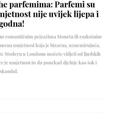
che parfemima: Parfemi su
jetnost nije uvijek lijepa i
godna!
bnim romantičnim pejzažima Moneta ili raskošnim
emena umjetnost koja je bizarna, uznemirujuća,
te Modern u Londonu možete vidjeti od ljudskih
er je umjetnost tu da ponekad djeluje kao šok i
skandal.