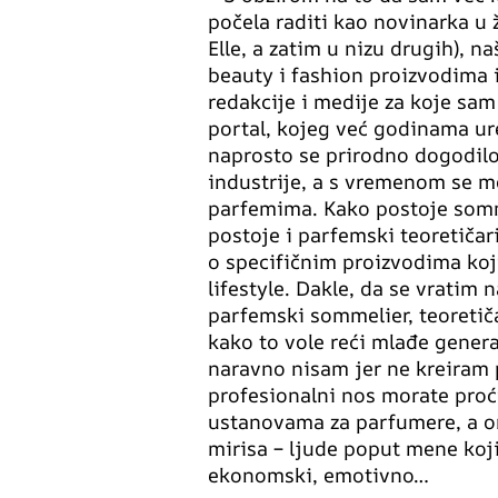
počela raditi kao novinarka u 
Elle, a zatim u nizu drugih), 
beauty i fashion proizvodima 
redakcije i medije za koje sam
portal, kojeg već godinama u
naprosto se prirodno dogodilo
industrije, a s vremenom se m
parfemima. Kako postoje somme
postoje i parfemski teoretičar
o specifičnim proizvodima koj
lifestyle. Dakle, da se vratim 
parfemski sommelier, teoretičar
kako to vole reći mlađe genera
naravno nisam jer ne kreiram 
profesionalni nos morate proć
ustanovama za parfumere, a on
mirisa – ljude poput mene koj
ekonomski, emotivno…