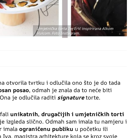
Umjetnička torta Ive Erić inspirirana Alkom
Vuicom. Foto Instagram.
na otvorila tvrtku i odlučila ono što je do tada
san posao
, odmah je znala da to neće biti
 Ona je odlučila raditi
signature
torte.
 fali
unikatnih, drugačijih i umjetničkih torti
nje izgleda slično. Odmah sam imala tu namjeru i
ar imala
ograničenu publiku
u početku ili
Iva, magistra arhitekture koja se kroz svoje