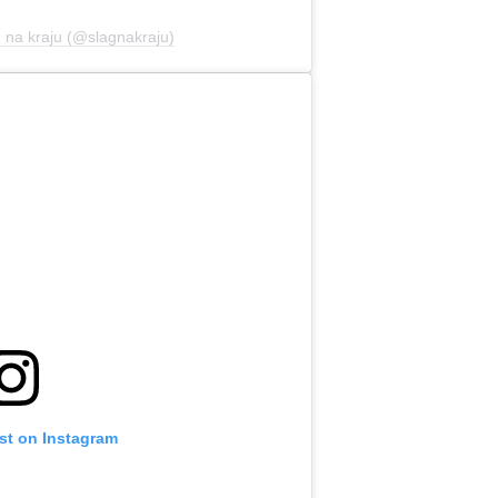
g na kraju (@slagnakraju)
st on Instagram