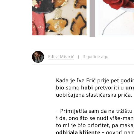
Edita Misirić
3 godine ago
Kada je Iva Erić prije pet godi
bio samo
hobi
pretvoriti u
uno
uobičajena slastičarska priča.
– Primijetila sam da na tržištu
i da, ono što se nudi više-ma
to mi je bio prioritet, pa mak
odbijala klijente
– govori nam 