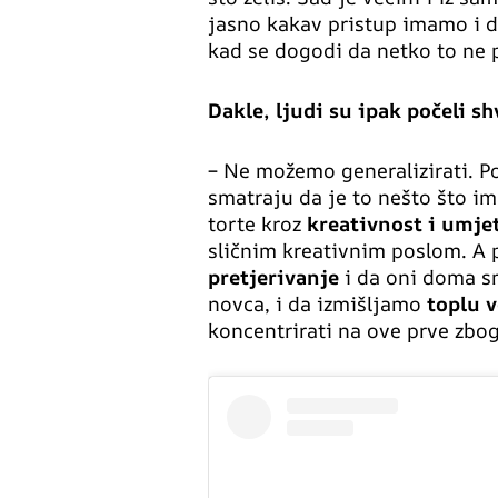
jasno kakav pristup imamo i da
kad se dogodi da netko to ne pr
Dakle, ljudi su ipak počeli s
– Ne možemo generalizirati. P
smatraju da je to nešto što im
torte kroz
kreativnost i umje
sličnim kreativnim poslom. A p
pretjerivanje
i da oni doma sm
novca, i da izmišljamo
toplu 
koncentrirati na ove prve zbog