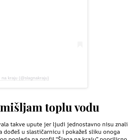
g na kraju (@slagnakraju)
zmišljam toplu vodu
ala takve upute jer ljudi jednostavno nisu znali
a dođeš u slastičarnicu i pokažeš sliku onoga
amog pogleda na profil “Šlaga na kraju” poprilicno