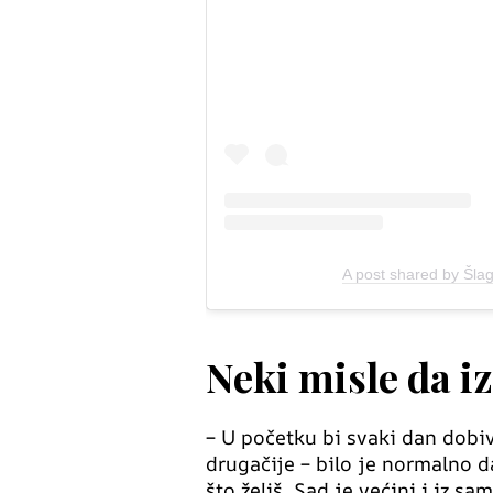
A post shared by Šla
Neki misle da i
– U početku bi svaki dan dobiv
drugačije – bilo je normalno d
što želiš. Sad je većini i iz s