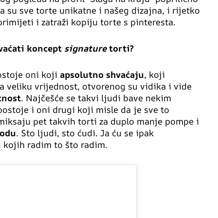
 su sve torte unikatne i našeg dizajna, i rijetko
imijeti i zatraži kopiju torte s pinteresta.
hvaćati koncept
signature
torti?
ostoje oni koji
apsolutno shvaćaju
, koji
a veliku vrijednost, otvorenog su vidika i vide
tnost
. Najčešće se takvi ljudi bave nekim
ostoje i oni drugi koji misle da je sve to
iksaju pet takvih torti za duplo manje pompe i
vodu
. Sto ljudi, sto ćudi. Ja ću se ipak
 kojih radim to što radim.