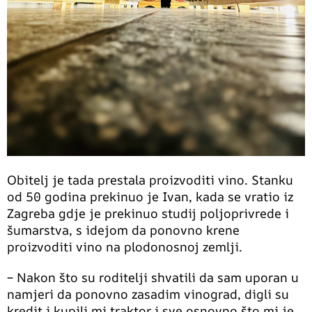
Obitelj je tada prestala proizvoditi vino. Stanku
od 50 godina prekinuo je Ivan, kada se vratio iz
Zagreba gdje je prekinuo studij poljoprivrede i
šumarstva, s idejom da ponovno krene
proizvoditi vino na plodonosnoj zemlji.
– Nakon što su roditelji shvatili da sam uporan u
namjeri da ponovno zasadim vinograd, digli su
kredit i kupili mi traktor i sve osnovno što mi je