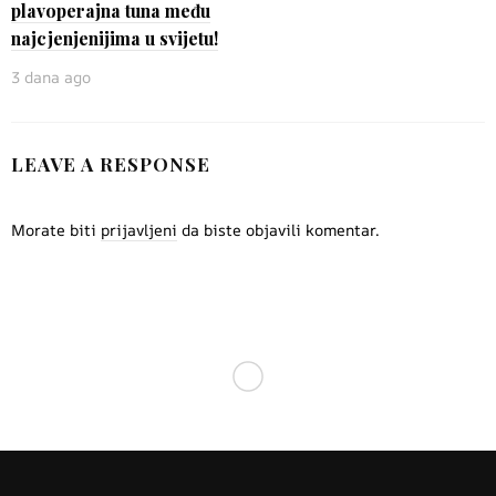
plavoperajna tuna među
najcjenjenijima u svijetu!
3 dana ago
LEAVE A RESPONSE
Morate biti
prijavljeni
da biste objavili komentar.