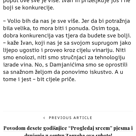
boji se konkurecije.
– Volio bih da nas je sve više. Jer da bi potražnja
bila velika, to mora biti i ponuda. Osim toga,
dobra konkurencija vas tjera da budete sve bolji.
– kaže Ivan, koji nas je sa svojom suprugom jako
lijepo ugostio i proveo kroz cijelu vinariju. Niti
smo enolozi, niti smo stručnjaci za tehnologiju
izrade vina. No, s Damjanićima smo se oprostili
sa snažnom željom da ponovimo iskustvo. A u
tome i jest – bit cijele priče.
PREVIOUS ARTICLE
Povodom desete godišnjice “Progledaj srcem” pjesma i
druženje u centru Zagreba ove subote!