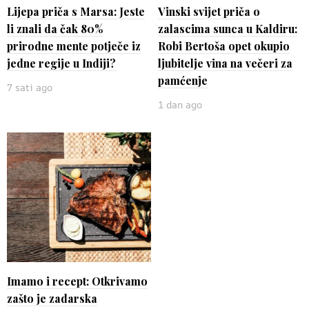
Lijepa priča s Marsa: Jeste
Vinski svijet priča o
li znali da čak 80%
zalascima sunca u Kaldiru:
prirodne mente potječe iz
Robi Bertoša opet okupio
jedne regije u Indiji?
ljubitelje vina na večeri za
pamćenje
7 sati ago
1 dan ago
Imamo i recept: Otkrivamo
zašto je zadarska