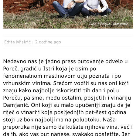
Ivan I Željka Damjanić
Edita Misirić
2 godine ago
Nedavno nas je jedno press putovanje odvelo u
Poreč, gradić u Istri koja je osim po
fenomenalnom maslinovom ulju poznata i po
vrhunskim vinima. Srećom vodili su nas oni koji
znaju kako najbolje iskoristiti tih dan i pol u
Poreču, pa smo, među ostalim, posjetili i vinariju
Damjanić. Oni koji su malo upućeniji znaju da je
riječ o vinariji koja posljednjih pet-šest godina
stoji uz bok najboljima na poluotoku. Naša
preporuka nije samo da kušate njihova vina, već i
da ih, ako vas put nanese, svakako posjetite. Jer