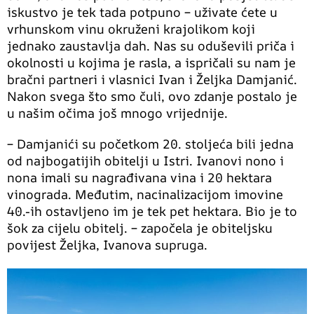
iskustvo je tek tada potpuno – uživate ćete u
vrhunskom vinu okruženi krajolikom koji
jednako zaustavlja dah. Nas su oduševili priča i
okolnosti u kojima je rasla, a ispričali su nam je
bračni partneri i vlasnici Ivan i Željka Damjanić.
Nakon svega što smo čuli, ovo zdanje postalo je
u našim očima još mnogo vrijednije.
– Damjanići su početkom 20. stoljeća bili jedna
od najbogatijih obitelji u Istri. Ivanovi nono i
nona imali su nagrađivana vina i 20 hektara
vinograda. Međutim, nacinalizacijom imovine
40.-ih ostavljeno im je tek pet hektara. Bio je to
šok za cijelu obitelj. – započela je obiteljsku
povijest Željka, Ivanova supruga.