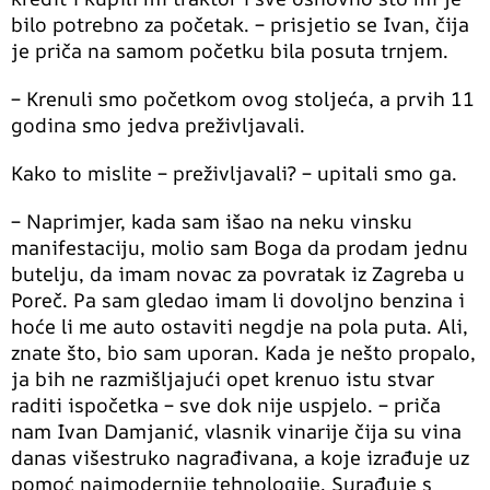
bilo potrebno za početak. – prisjetio se Ivan, čija
je priča na samom početku bila posuta trnjem.
– Krenuli smo početkom ovog stoljeća, a prvih 11
godina smo jedva preživljavali.
Kako to mislite – preživljavali? – upitali smo ga.
– Naprimjer, kada sam išao na neku vinsku
manifestaciju, molio sam Boga da prodam jednu
butelju, da imam novac za povratak iz Zagreba u
Poreč. Pa sam gledao imam li dovoljno benzina i
hoće li me auto ostaviti negdje na pola puta. Ali,
znate što, bio sam uporan. Kada je nešto propalo,
ja bih ne razmišljajući opet krenuo istu stvar
raditi ispočetka – sve dok nije uspjelo. – priča
nam Ivan Damjanić, vlasnik vinarije čija su vina
danas višestruko nagrađivana, a koje izrađuje uz
pomoć najmodernije tehnologije. Surađuje s