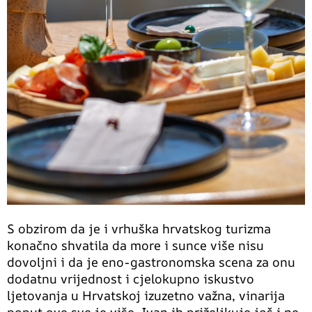
S obzirom da je i vrhuška hrvatskog turizma
konačno shvatila da more i sunce više nisu
dovoljni i da je eno-gastronomska scena za onu
dodatnu vrijednost i cjelokupno iskustvo
ljetovanja u Hrvatskoj izuzetno važna, vinarija
poput ove sve je više. Ivan ih priželjkuje još i ne